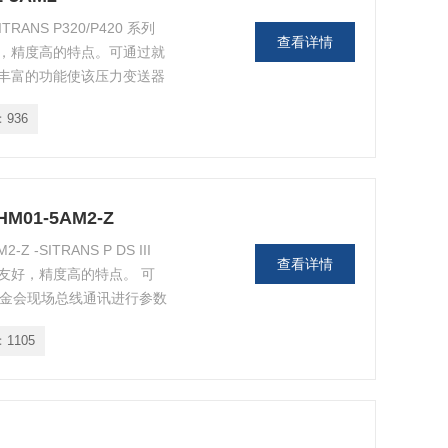
RANS P320/P420 系列
查看详情
，精度高的特点。可通过就
。丰富的功能使该压力变送器
项，但操作仍旧很简单。
：
936
M01-5AM2-Z
 -SITRANS P DS III
查看详情
友好，精度高的特点。 可
F 基金会现场总线通讯进行参数
工厂的需要。 尽管有大量
：
1105