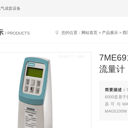
电气成套设备
示
您的位置：
网站首页
>
产品展示
>
西
/ PRODUCTS
7ME6
流量计
简要描述：
6000是
器可与MAG 
MAG5100