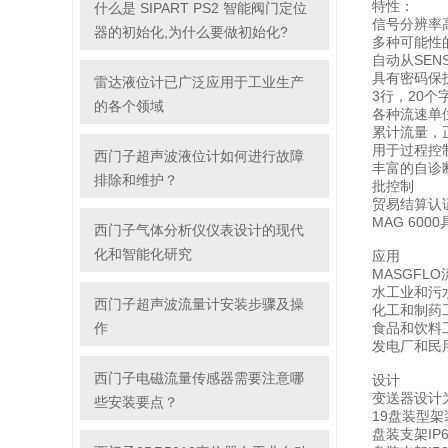
特性：
什么是 SIPART PS2 智能阀门定位
信号分辨率
器的初始化,为什么要做初始化?
多种可能性
自动从SEN
具有密码保
雷达液位计已广泛应用于工业生产
3行，20个
的各个领域
各种流速单
累计流量，
用于过程控
西门子超声波液位计如何进行故障
丰富的自诊
排除和维护？
批控制
贸易结算认证：P
MAG 6000
西门子气体分析仪仪表设计的现代
化和智能化研究
应用
MASGF
水工业和污
西门子超声波流量计安装步骤及操
化工和制药
作
食品和饮料
发电厂和民
西门子电磁流量传感器需要注意哪
设计
变送器设计为
些安装要点？
19盘装型架
盘装支架IP65