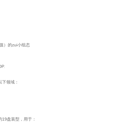
）的zui小组态
P.
以下领域：
构的19盘装型，用于：