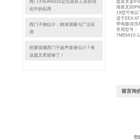
西门子6DR5010定位器在工业自动
盘装支架IP20
墙装支回IP66
化中的应用
19型可有以
适于EEX 
带电极清洗
西门子物位计：精准测量与广泛应
常用型号：
用
7ME6910-1
想要搞懂西门子超声波液位计？有
这篇文章就够了！
留言询
您