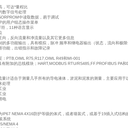
高，可达*量程比
的数字信号处理
SORPROM中读取数据，易于调试
护的用户组态操作菜单
字符，11种语言显示
位
正向，反向流量和净流量以及其它更多信息
制的多功能输出，具有模拟，脉冲 频率和继电器输出（状态，流向和极限值
断功能，出错指示和故障记录
TB,OIML R75,R117,OIML R49和MI-001
具有附加的总线模块；HART,MODBUS RTU/RS485,FF.PROFIBUS PA和D
LO流量计适合于测量几乎所有的导电液体，淤泥和泥浆的测量，主要应用于
水处理
工业
工业
用电
IP67 NEMA 4X16防护等级的体式，或者墙装式，或基于19插入式结
装系统
/NEMA 4