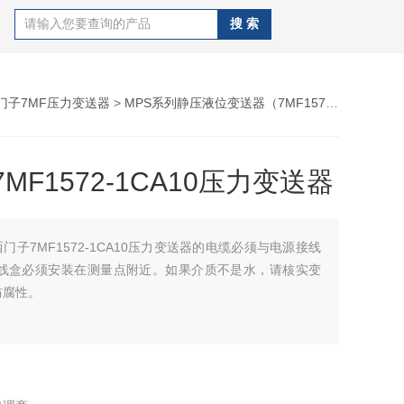
门子7MF压力变送器
>
MPS系列静压液位变送器（7MF1570）
> 西门子7
MF1572-1CA10压力变送器
西门子7MF1572-1CA10压力变送器的电缆必须与电源接线
接线盒必须安装在测量点附近。如果介质不是水，请核实变
防腐性。