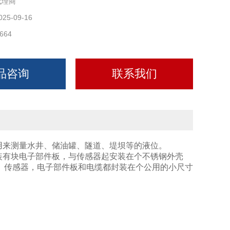
代理商
025-09-16
664
品咨询
联系我们
器， 用来测量水井、储油罐、隧道、堤坝等的液位。
送器装有块电子部件板，与传感器起安装在个不锈钢外壳
。传感器，电子部件板和电缆都封装在个公用的小尺寸