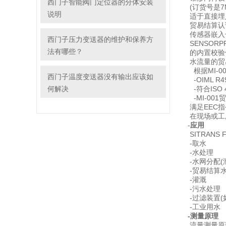
西门子智能阀门定位器的分体安装
(订货号是7ME
说明
适于直接埋
贸易结算认
传感器嵌入长
西门子压力变送器的维护和保养方
SENSOR
法有哪些？
的内置校验仪
水流量的贸
根据MI-00
西门子温度变送器没有输出应该如
-OIML R
何解决
-符合ISO 
-MI-001
满足EEC指令
在现场或工
-
应用
SITRAN
-取水
-水处理
-水网分配(
-贸易结算
-灌溉
-污水处理
-过滤装置(
-工业用水
-测量原理
流量测量原