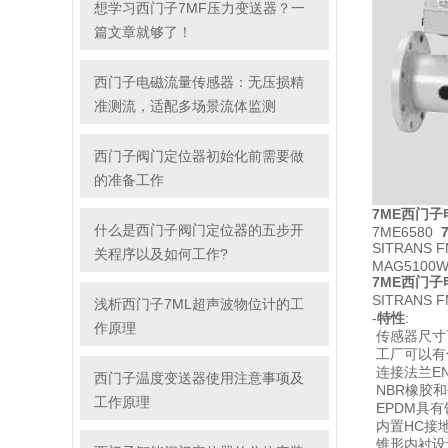
想学习西门子7MF压力变送器？一
篇文章就够了！
西门子电磁流量传感器：无压损精
准测流，适配多场景流体监测
西门子阀门定位器初始化前需要做
的准备工作
7ME西门子电
什么是西门子阀门定位器的五步开
7ME6580
SITRANS
关程序以及如何工作?
MAG5100
7ME西门子电
SITRAN
浅析西门子7ML超声波物位计的工
-
特性
:
作原理
传感器尺寸可选
工厂可以有
连接法兰EN 
西门子温度变送器使用注意事项及
NBR橡胶
工作原理
EPDM具
内置HC接
锥形内衬设