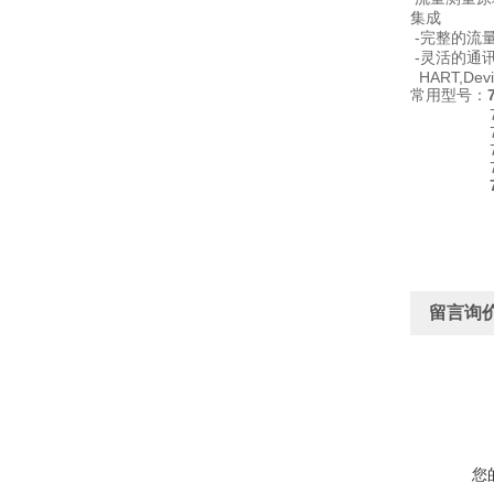
集成
-完整的流量计
-灵活的通讯
HART,Devi
常用型号：
7ME6520
7ME6520-
7ME6520
留言询
您