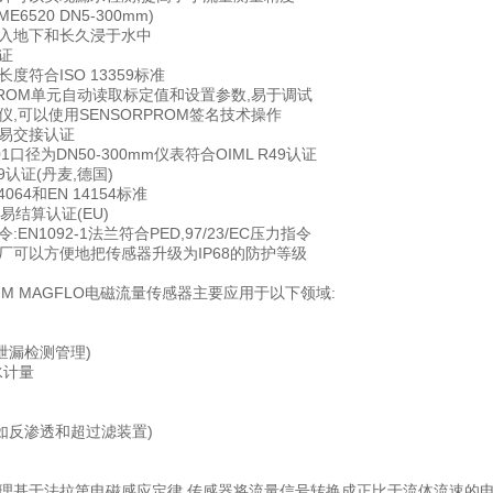
6520 DN5-300mm)
入地下和长久浸于水中
证
度符合ISO 13359标准
PROM单元自动读取标定值和设置参数,易于调试
,可以使用SENSORPROM签名技术操作
易交接认证
1口径为DN50-300mm仪表符合OIML R49认证
49认证(丹麦,德国)
4064和EN 14154标准
贸易结算认证(EU)
:EN1092-1法兰符合PED,97/23/EC压力指令
厂可以方便地把传感器升级为IP68的防护等级
S FM MAGFLO电磁流量传感器主要应用于以下领域:
泄漏检测管理)
水计量
如反渗透和超过滤装置)
理基于法拉第电磁感应定律,传感器将流量信号转换成正比于流体流速的电