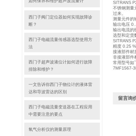
如何保养和维护超声波流量计
SITRANS 
不锈钢测量
过来。
西门子阀门定位器如何实现故障诊
测量元件的输
断？
输出电压 0…
输出电流的
选型和定货数据
西门子电磁流量传感器选型使用方
SITRAN
精度 0.25
法
接液部件材
非接液部件
西门子超声波液位计如何进行故障
常用型号如下：
7MF1567-3
排除和维护？
一文告诉你西门子物位计的液体雷
达和导波雷达的区别
留言询
西门子电磁流量变送器在工程应用
中需要注意的要点
氧气分析仪的测量原理