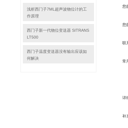
您
浅析西门子7ML超声波物位计的工
作原理
您
西门子新一代物位变送器 SITRANS
LT500
联
西门子温度变送器没有输出应该如
何解决
常
详
补