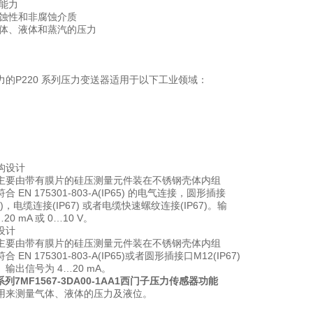
能力
蚀性和非腐蚀介质
体、液体和蒸汽的压力
力的P220 系列压力变送器适用于以下工业领域：
构设计
主要由带有膜片的硅压测量元件装在不锈钢壳体内组
 EN 175301-803-A(IP65) 的电气连接，圆形插接
67)，电缆连接(IP67) 或者电缆快速螺纹连接(IP67)。输
0 mA 或 0…10 V。
设计
主要由带有膜片的硅压测量元件装在不锈钢壳体内组
EN 175301-803-A(IP65)或者圆形插接口M12(IP67)
输出信号为 4…20 mA。
7系列7MF1567-3DA00-1AA1西门子压力传感器
功能
用来测量气体、液体的压力及液位。