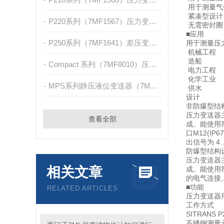
用于测量气
紧凑型设计
P220系列（7MF1567）压力变送器
无需密封圈
■应用
P250系列（7MF1641）差压变送器
用于测量压
机械工程
造船
Compact 系列（7MF8010）压力/绝压测量
电力工程
化学工业
MPS系列静压液位变送器（7MF1570）
供水
设计
非防爆型结
压力变送器
查看全部
成。能使用符合
口M12(IP
出信号为 4…2
防爆型结构
压力变送器
相关文章
成。能使用符合 
的电气连接。
■功能
RELATED ARTICLES
压力变送器
工作方式
SITRANS 
不锈钢测量