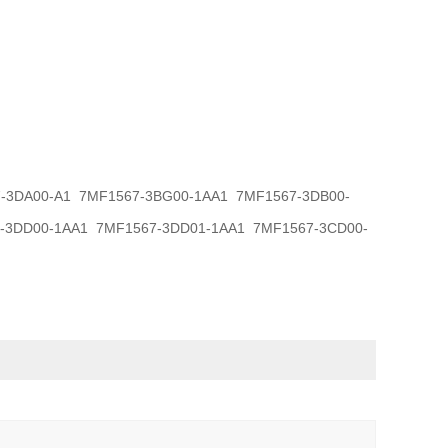
-3DA00-A1 7MF1567-3BG00-1AA1 7MF1567-3DB00-
7-3DD00-1AA1
7MF1567-3DD01-1AA1 7MF1567-3CD00-