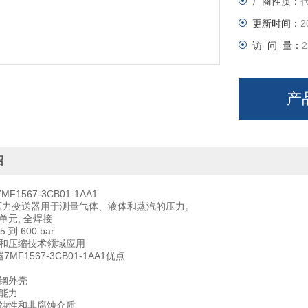
厂商性质：
更新时间：
2
访 问 量：
2
产
绍
1567-3CB01-1AA1
系列压力变送器用于测量气体、液体和蒸汽的压力。
元, 全焊接
 到 600 bar
和压缩技术领域应用
7MF1567-3CB01-1AA1优点
钢外壳
能力
蚀性和非腐蚀介质