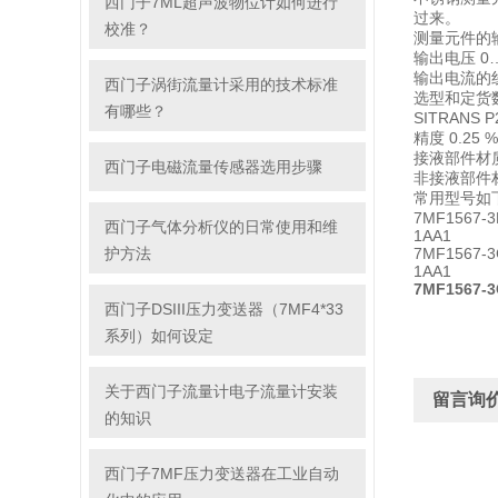
西门子7ML超声波物位计如何进行
过来。
校准？
测量元件的输
输出电压 0…
输出电流的
西门子涡街流量计采用的技术标准
选型和定货数据
有哪些？
SITRAN
精度 0.25
接液部件材
西门子电磁流量传感器选用步骤
非接液部件
常用型号如
7MF1567-3
西门子气体分析仪的日常使用和维
1AA1
护方法
7MF1567-3
1AA1
7MF1567-3
西门子DSIII压力变送器（7MF4*33
系列）如何设定
关于西门子流量计电子流量计安装
留言询
的知识
西门子7MF压力变送器在工业自动