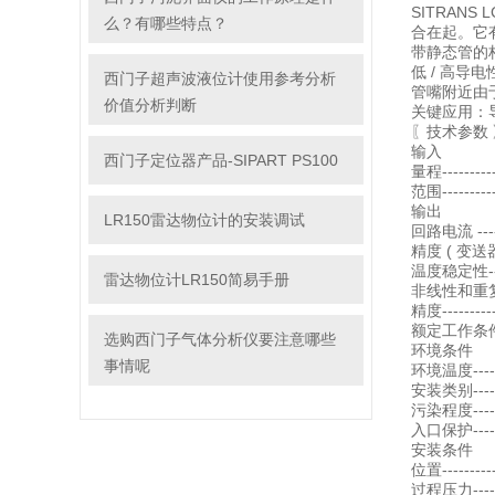
SITRAN
么？有哪些特点？
合在起。它
带静态管的杆
低 / 高
西门子超声波液位计使用参考分析
管嘴附近由于
价值分析判断
关键应用：
〖技术参数 
输入
西门子定位器产品-SIPART PS100
量程----------
范围----------
输出
LR150雷达物位计的安装调试
回路电流 ----
精度 ( 变送
温度稳定性----
雷达物位计LR150简易手册
非线性和重复性-
精度--------
额定工作条件
选购西门子气体分析仪要注意哪些
环境条件
事情呢
环境温度--------
安装类别--------
污染程度--------
入口保护-------
安装条件
位置----------
过程压力--------