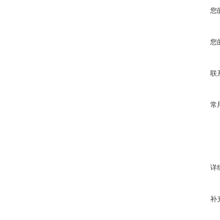
您
您
联
常
详
补