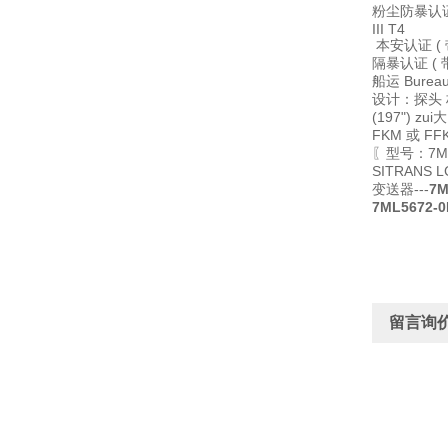
粉尘防暴认证----
III T4
本安认证 ( 带本安探
隔暴认证 ( 带本安探
船运 Burea
设计：探头 杆式 
(197") z
FKM 或 F
〖型号：7ML5
SITRANS
变送器---
7M
7ML5672-0
留言询