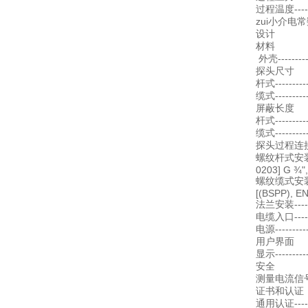
过程温度--------
zui小介电常数---
设计
材料
外壳---------
探头尺寸
杆式---------
缆式--------
屏蔽长度
杆式--------
缆式--------
探头过程连
螺纹杆式安装-----
0203] G ¾",
螺纹缆式安装 ----
[(BSPP), EN
法兰安装--------
电缆入口-------
电源--------
用户界面
显示-------
安全
测量电流信号---
证书和认证
通用认证------