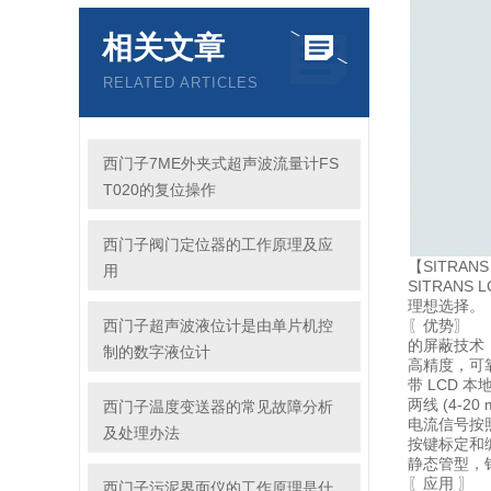
相关文章
RELATED ARTICLES
西门子7ME外夹式超声波流量计FS
T020的复位操作
西门子阀门定位器的工作原理及应
【SITRAN
用
SITRAN
理想选择。
西门子超声波液位计是由单片机控
〖优势〗
的屏蔽技术
制的数字液位计
高精度，可靠
带 LCD 
两线 (4-2
西门子温度变送器的常见故障分析
电流信号按照 
及处理办法
按键标定和
静态管型，
〖应用 〗
西门子污泥界面仪的工作原理是什