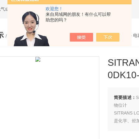
欢迎您！
电气成套设备
来自局域网的朋友！有什么可以帮
助您的吗？
示
您的位置：
网站首页
>
产品展示
>
电
/ PRODUCTS
SITRA
0DK1
简要描述：
S
物位计
SITRANS
是化学、烃
业的理想选择
缆式和不带 