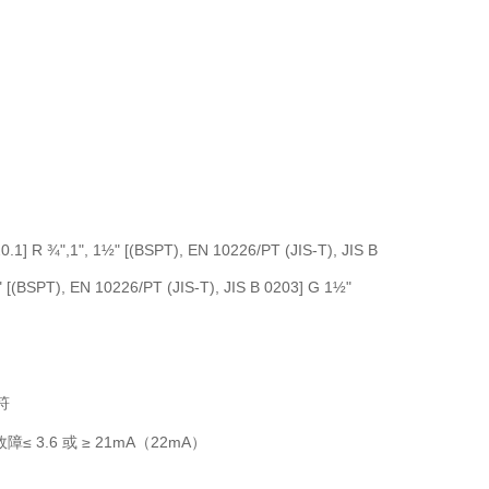
0.1] R ¾",1", 1½" [(BSPT), EN 10226/PT (JIS-T), JIS B
 [(BSPT), EN 10226/PT (JIS-T), JIS B 0203] G 1½"
字符
mA，故障≤ 3.6 或 ≥ 21mA（22mA）