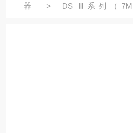
器
>
DS Ⅲ系列（7M
器
> 7MF4333-1HA02-2E
1HA02-2ED1 西门子绝压变送器