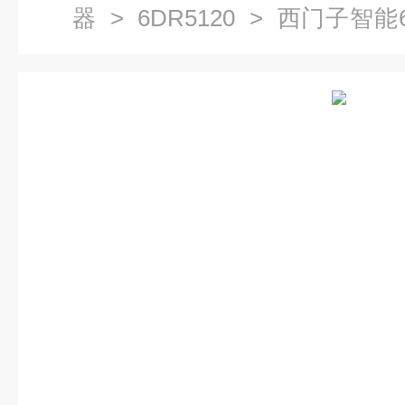
器
>
6DR5120
> 西门子智能6DR
阀门定位器