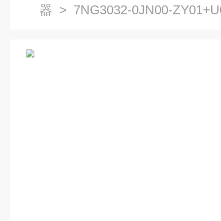
器
> 7NG3032-0JN00-ZY0