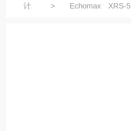
计
>
Echomax 
7ML1106
> 7ML1106-1BA20