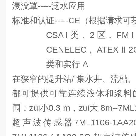
浸没罩-----泛水应用
标准和认证-----CE（根据请求可
CSA I 类， 2 区， FM I
CENELEC， ATEX II 2G， 
类和实行 A
在狭窄的提升站/ 集水井、流槽
都可提供可靠连续液体和浆料
围：zui小0.3 m，zui大 8m--7ML
超声波传感器7ML1106-1AA