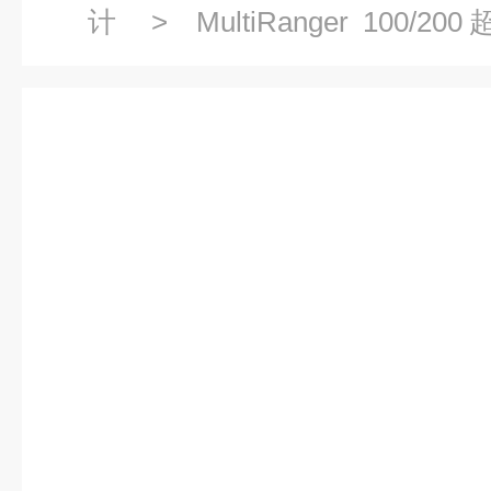
计
>
MultiRanger 10
7ML5033
> 7ML5033-1BA0