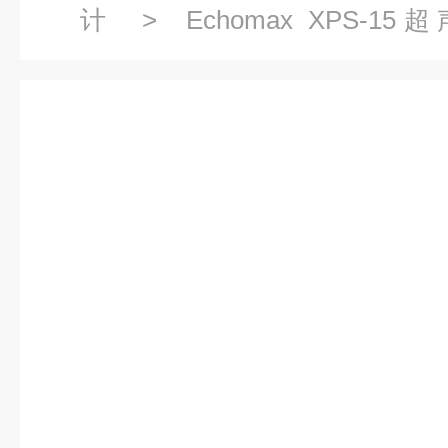
计
>
Echomax XPS-1
7ML1118
> 7ML1118-0CA30E
传感器