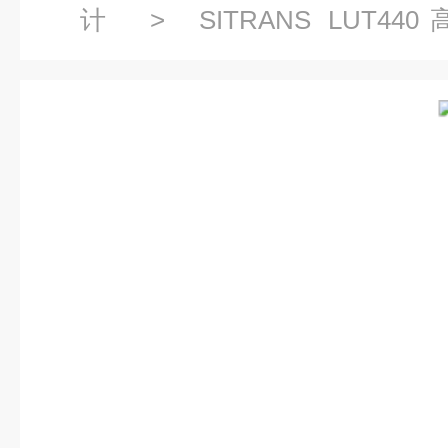
计
>
SITRANS LU
7ML5050
> 7ML5050-0AA1
计LUT440