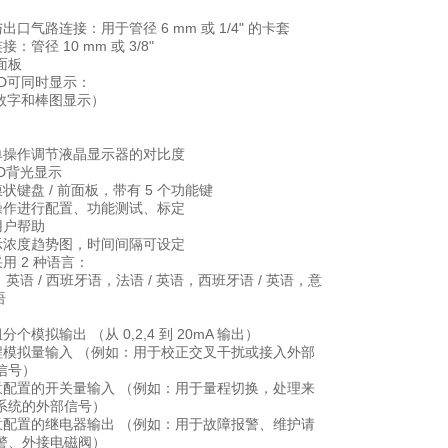
出口气路连接：用于管径 6 mm 或 1/4" 的卡套
接：管径 10 mm 或 3/8"
面板
LCD可同时显示：
（数字和棒图显示）
菜单操作调节液晶显示器的对比度
ED背光显示
膜状键盘 / 前面板，带有 5 个功能键
单操作进行配置、功能测试、标定
用户帮助
显示浓度趋势图，时间间隔可设定
采用 2 种语言：
，英语 / 西班牙语，法语 / 英语，西班牙语 / 英语，意
语
分个模拟输出 （从 0,2,4 到 20mA 输出）
编程模拟量输入 （例如：用于校正交叉干扰或接入外部
信号）
任意配置的开关量输入 （例如：用于量程切换，处理来
系统的外部信号）
任意配置的继电器输出 （例如：用于故障报警、维护请
警、外接电磁阀）