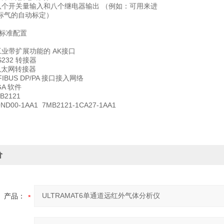
展八个开关量输入和八个继电器输出 （例如：可用来进
标气的自动标定）
 为标准配置
工业带扩展功能的 AK接口
RS232 转接器
/ 以太网转接器
FIBUS DP/PA 接口接入网络
 GA 软件
2121
ND00-1AA1 7MB2121-1CA27-1AA1
价
产品：