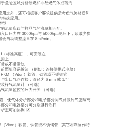
型用于危险区域分析易燃和非易燃气体或蒸汽
应用之外，还可根据客户要求提供需考虑气路材质和
的特殊应用。
类型
比室的流量应该与样品气的流量相匹配。
入口压力在 3000hpa与 5000hpa绝压下，须减少参
会自动调整流量在 8ml/min。
4HU（标准高度），可安装在
机架上
可带或不带滑轨
修，前面板容易拆卸 （例如：连接便携式电脑）
：FKM （Viton）软管、钛管或不锈钢管
与出口气路连接：管径为 6 mm 或 1/4"
安装样气流量计 （可选）
样品气流量监控的压力开关 （可选）
式机箱，使气体分析部分和电子部分同气路做到气密隔离
气路部分和电器部分可分别进行吹扫
分析室可加热到 65
KM（Viton）软管、钛管或不锈钢管（其它材料当作特