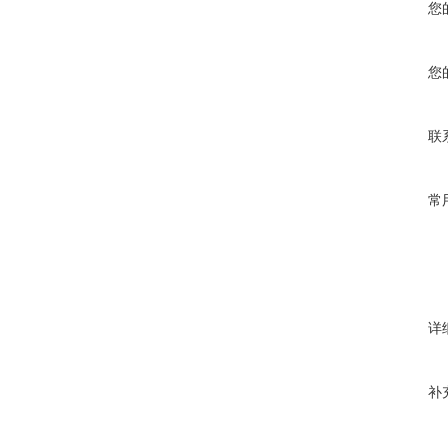
您
您
联
常
详
补