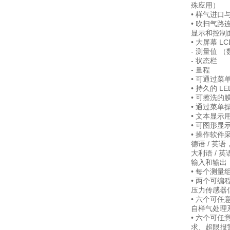
殊应用）
• 样气进口与
• 吹扫气路连
显示和控制
• 大屏幕 
- 测量值 
- 状态栏
- 量程
• 可通过
• 持久的 L
• 可擦洗的
• 通过菜
• 文本显示
• 可图形
• 操作软件
德语 / 英语
大利语 / 英
输入和输出
• 每个测量组
• 两个可
压力传感器
• 六个可
自样气处理
• 六个可
求、超限报