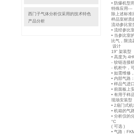
• 防爆机
特殊应用---
西门子气体分析仪采用的技术特色
除上述标准
样品室材质
产品分析
流动参比室
• 流经参
• 当参比室的
比气，限流器
设计
19" 架装型
• 高度为 
- 铰链连接
- 机柜中，
• 如需维
• 内部气路
• 样品气进口
• 前面板上
• 有用于
现场安装型
• 2扇门
• 机箱的
• 分析仪的
°C
( 可选 )
• 气路：F