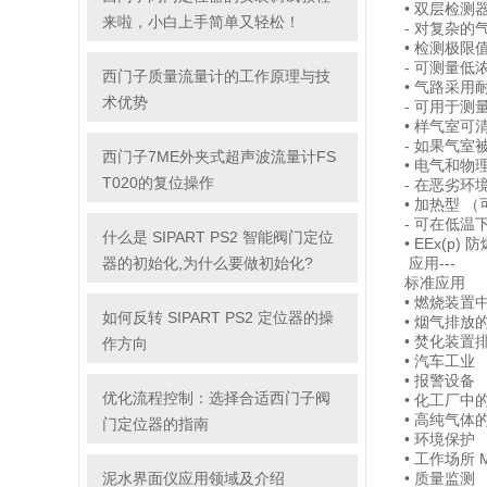
• 双层检
来啦，小白上手简单又轻松！
- 对复杂
• 检测极限
- 可测量低
西门子质量流量计的工作原理与技
• 气路采用
术优势
- 可用于测
• 样气室可
- 如果气
西门子7ME外夹式超声波流量计FS
• 电气和物
T020的复位操作
- 在恶劣
• 加热型 
- 可在低
什么是 SIPART PS2 智能阀门定位
• EEx(p)
器的初始化,为什么要做初始化?
应用---
标准应用
• 燃烧装置
如何反转 SIPART PS2 定位器的操
• 烟气排放
• 焚化装置
作方向
• 汽车工业
• 报警设备
优化流程控制：选择合适西门子阀
• 化工厂
• 高纯气体
门定位器的指南
• 环境保护
• 工作场所
泥水界面仪应用领域及介绍
• 质量监测