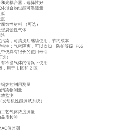
测器和光耦合器，选择性好
的气体混合物也能可靠测量
值低
浓度
耐腐蚀性材料 （可选）
量强腐蚀性气体
清洗
室被污染，可清洗后继续使用，节约成本
理特性：气密隔离，可以吹扫，防护等级 IP65
环境中仍具有很长的使用寿命
（可选）
温下有冷凝气体的情况下使用
 防爆，用于 1 区和 2 区
中锅炉控制用测量
的污染物测量
排放监测
 （发动机性能测试系统）
中的工艺气体浓度测量
的品质检验
 MAC值监测