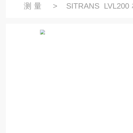
测量
>
SITRANS LV
关
> 7ML5746SITRANS L