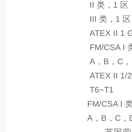
II 类，1 区，E，F
III 类，1 区，E，
ATEX II 1 G EEx i
FM/CSA I 类，
A，B，C，D 组
ATEX II 1/2 GD EEx
T6~T1
FM/CSA I 类，
A，B，C，D 组