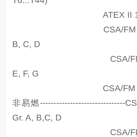
T6...T44)
ATEX II 1/2 D I
CSA/FM Class I, Di
B, C, D
CSA/FM Class II, 
E, F, G
CSA/FM Class I
非易燃-------------------------------
Gr. A, B,C, D
CSA/FM Class II, 