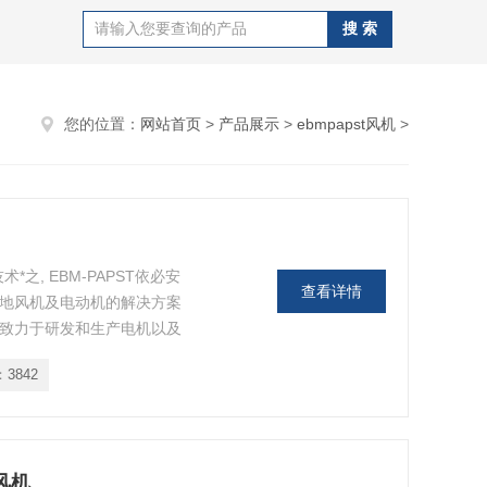
您的位置：
网站首页
>
产品展示
>
ebmpapst风机
>
*之, EBM-PAPST依必安
查看详情
供地风机及电动机的解决方案
地致力于研发和生产电机以及
机生产商, EBM-PAPST
：
3842
规模地生产风机
鼓风机