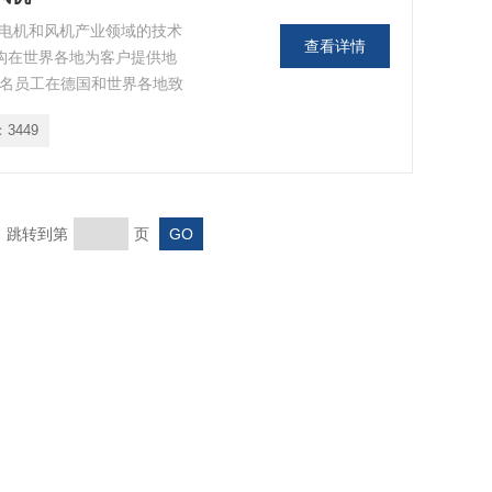
作为在电机和风机产业领域的技术
查看详情
支机构在世界各地为客户提供地
百名员工在德国和世界各地致
应用解决方案而努力着。作为
：
3449
是: 我们不仅仅是高品质大规
页 跳转到第
页