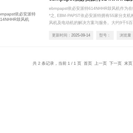
ebmpapst依必安派特614NHHR鼓风机
*之, EBM-PAPST依必安派特拥有55家分
风机及电动机的解决方案与服务。大约9千5
力于研发和生产电机以及风机, 并为创造*的
更新时间：
2025-09-14
型号：
浏览量
风机生产商, EBM-PAPST依必安派特的特征
模地生产风机
共 2 条记录，当前 1 / 1 页 首页 上一页 下一页 末