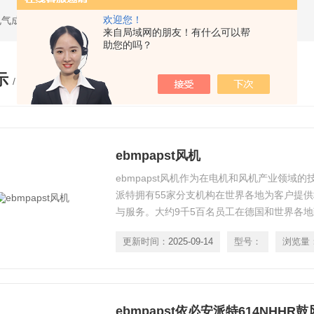
欢迎您！
电气成套设备
来自局域网的朋友！有什么可以帮
助您的吗？
示
/ PRODUCTS
ebmpapst风机
ebmpapst风机作为在电机和风机产业领域的技术
派特拥有55家分支机构在世界各地为客户提
与服务。大约9千5百名员工在德国和世界各
风机, 并为创造*的应用解决方案而努力着。作为风
更新时间：
2025-09-14
型号：
浏览量
依必安派特的特征是: 我们不仅仅是高品质大
ebmpapst依必安派特614NHHR