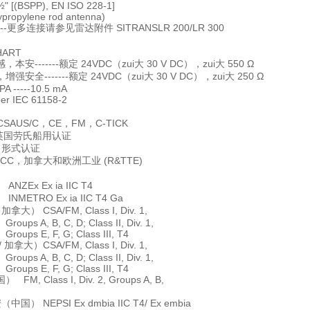
BSPP), EN ISO 228-1]
ylene rod antenna)
---更多连接请参见雷达附件 SITRANSLR 200/LR 300
/HART
安-------额定 24VDC（zui大 30 V DC），zui大 550 Ω
安全-------额定 24VDC（zui大 30 V DC），zui大 250 Ω
A -----10.5 mA
 IEC 61158-2
 CSAUS/C，CE，FM，C-TICK
-- 英国劳氏船用认证
BS 形式认证
-FCC，加拿大和欧洲工业 (R&TTE)
ZEx Ex ia IIC T4
NMETRO Ex ia IIC T4 Ga
大） CSA/FM, Class I, Div. 1,
 B, C, D; Class II, Div. 1,
, F, G; Class III, T4
大）CSA/FM, Class I, Div. 1,
 B, C, D; Class II, Div. 1,
, F, G; Class III, T4
M, Class I, Div. 2, Groups A, B,
国） NEPSI Ex dmbia IIC T4/ Ex embia