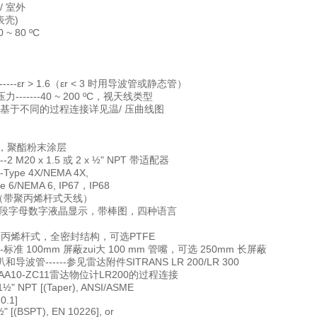
/ 室外
表壳)
~ 80 ºC
-----εr > 1.6（εr < 3 时用导波管或静态管）
------40 ~ 200 ºC，视天线类型
的过程连接详见温/ 压曲线图
-铝，聚酯粉末涂层
-2 M20 x 1.5 或 2 x ½" NPT 带适配器
Type 4X/NEMA 4X,
 6/NEMA 6, IP67，IP68
kg（带聚丙烯杆式天线）
多段字母数字液晶显示，带棒图，四种语言
---聚丙烯杆式，全密封结构，可选PTFE
--标准 100mm 屏蔽zui大 100 mm 管嘴，可选 250mm 长屏蔽
导波管------参见雷达附件SITRANS LR 200/LR 300
2AA10-ZC11雷达物位计LR200
的过程连接
NPT [(Taper), ANSI/ASME
1]
BSPT), EN 10226], or