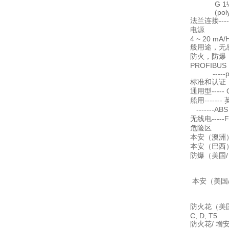
G 1½" [(
(polyprop
法兰连接---
电源
4 ~ 20 mA
般用途，无感，本
防火，防爆，增强
PROFIBUS P
-----per
标准和认证
通用型-----
船用-----
-------A
无线电----
危险区
本安（澳洲） AN
本安（巴西） I
防爆（美国/ 加拿
Groups A,
Groups E
本安（美国/ 加拿
Groups A,
Groups E
防火花（美国） F
C, D, T5
防火花/ 增安（中