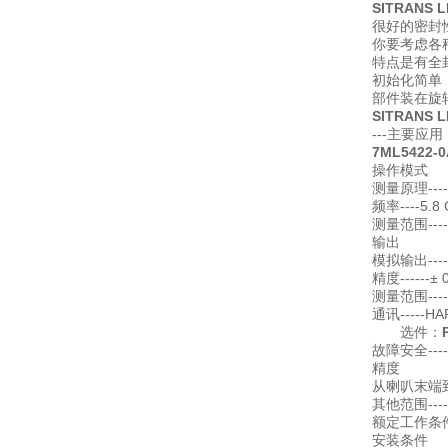
SITRANS L
很好的密封
你要考虑各
特点是有全
初始化简单
部件装在旋
SITRANS L
---主要
7ML5422
操作模式
测量原理--
频率----5.8
测量范围----0
输出
模拟输出----4
精度------± 
测量范围--
通讯-----HA
选件：
故障安全--
精度
从喇叭末端到60
其他范围---
额定工作条
安装条件