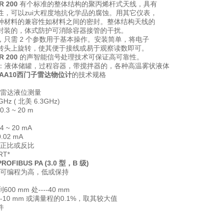
R 200
有个标准的整体结构的聚丙烯杆式天线，具有
性，可以zui大程度地抗化学品的腐蚀。用其它仪表，
种材料的兼容性如材料之间的密封。整体结构天线的
封装的，体式防护可消除容器接管的干扰。
，只需 2 个参数用于基本操作。安装简单，将电子
转头上旋转，使其便于接线或易于观察读数即可。
R 200
的声智能信号处理技术可保证高可靠性。
应用：液体储罐，过程容器，带搅拌器的，各种高温雾状液体
-0AA10西门子雷达物位计
的技术规格
--雷达液位测量
 GHz ( 北美 6.3GHz)
.3 ~ 20 m
 ~ 20 mA
0.02 mA
--正比或反比
RT*
PROFIBUS PA (3.0 型，B 级)
--可编程为高，低或保持
0 mm 处----40 mm
--10 mm 或满量程的0.1%，取其较大值
件