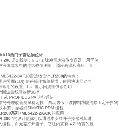
-0AA10西门子雷达物位计
R 200
是2 线制，6 GHz 脉冲雷达液位变送器，用于储
中液体或浆料的连续物位测量，适应高温和高压，量
L5422-0AF10雷达物位计
LR200的
特点：
地用户界面(LUI) 使得操作简单易懂，使用快速启动向
插即用的设置。LUI 显示回波图供诊断用
 可显示回波曲线做诊断支持
RT 或 PROFIBUS PA 进行通信
智能信号处理改善测量稳定性，自动虚假回波抑制功能消除固定干扰物
线本安手操器或SIMATIC PDM 编程
200系列7ML5422-2AA30
的应用
R 200
*的设计使你可以通过本安红外手操器对其进
的编程，而无需打开盖子。它还内置有 4 种语言的显