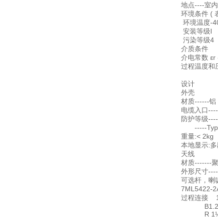
地点----室内
环境条件 ( 
环境温度-40 
安装等级I
污染等级4
介质条件
介电常数 εr 
过程温度和压力-
基于不同
设计
外壳
材质-----
电缆入口-----
防护等级-----
-----Type
重量:< 2
本地显示:
天线
材质----
外形尺寸---
可选杆，喇叭和
7ML5422-
过程连接 1½" 
B1.20.
R 1½" [(