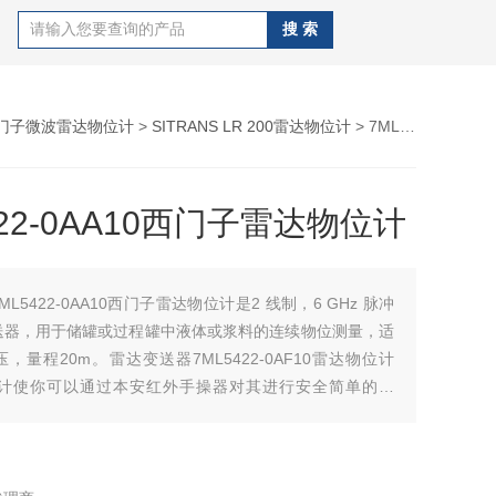
门子微波雷达物位计
>
SITRANS LR 200雷达物位计
> 7ML5422-0AA10西门子雷达物位计
422-0AA10西门子雷达物位计
7ML5422-0AA10西门子雷达物位计是2 线制，6 GHz 脉冲
送器，用于储罐或过程罐中液体或浆料的连续物位测量，适
，量程20m。雷达变送器7ML5422-0AF10雷达物位计
*的设计使你可以通过本安红外手操器对其进行安全简单的编
开盖子。它还内置有 4 种语言的显示屏。