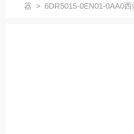
器
> 6DR5015-0EN01-0A