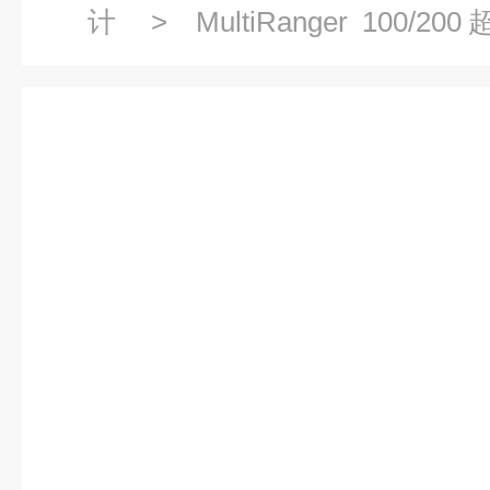
计
>
MultiRanger 10
7ML5033
> 西门子超声波物位计7M