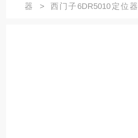
器
>
西门子6DR5010定位
0NN00-0AA0西门子智能型阀