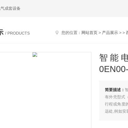
电气成套设备
示
您的位置：
网站首页
>
产品展示
> >
/ PRODUCTS
智能电
0EN00
简要描述：
智
有外壳型式
行程或角度
远处,例如安
用根或两根
位器的规定使