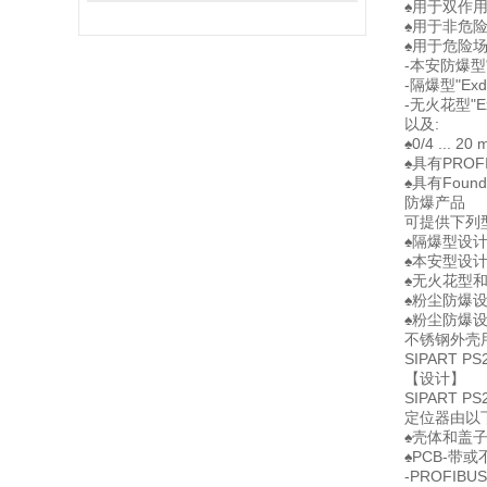
♠用于双作
♠用于非危
♠用于危险
-本安防爆型"
-隔爆型"Exd
-无火花型"Ex
以及:
♠0/4 ...
♠具有PROF
♠具有Founda
防爆产品
可提供下列
♠隔爆型设计
♠本安型设计
♠无火花型
♠粉尘防爆设
♠粉尘防爆设
不锈钢外壳
SIPART
【设计】
SIPART
定位器由以
♠壳体和盖
♠PCB-带
-PROFIBU