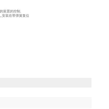
要求的装置的控制.
F)输入,安装在带弹簧复位