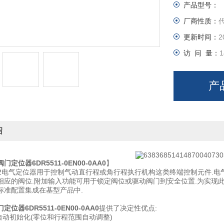
产品型号：
厂商性质：
更新时间：
2
访 问 量：
1
产
绍
定位器6DR5511-0EN00-0AA0
】
 PS2电气定位器用于控制气动直行程或角行程执行机构这类终端控制元件.
相应的阀位.附加输入功能可用于锁定阀位或驱动阀门到安全位置.为实现此
标准配置集成在基型产品中.
位器6DR5511-0EN00-0AA0
提供了决定性优点:
自动初始化(零位和行程范围自动调整)