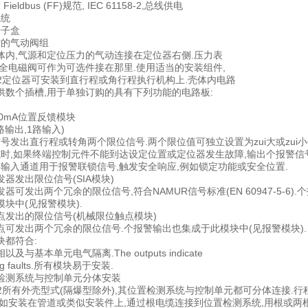
n Fieldbus (FF)规范, IEC 61158-2,总线供电
系统
端子盒
控的气动阀组
体内,气源和定位压力的气动连接在定位器右侧.压力表
安全电磁阀可作为可选件接在那里.使用适当的安装组件,
 PS2定位器可安装到直行程或角行程执行机构上.壳体内电路
供数个插槽,用于单独订购的具有下列功能的电路板:
20mA位置反馈模块
路输出,1路输入)
号发出直行程或转角两个限位信号.两个限位值可独立设置为zui大或zui小
式时,如果终端控制元件不能到达设定位置或定位器发生故障,输出个报警信号
字输入通道用于报警联锁信号,触发安全响应,例如锁定功能或安全位置.
器发出限位信号(SIA模块)
器可发出两个冗余的限位信号,符合NAMUR信号标准(EN 60947-5-6).
块中(见报警模块).
点发出的限位信号(机械限位触点模块)
点可发出两个冗余的限位信号.个报警输出也集成于此模块中(见报警模块).
块都符合:
及与基本单元电气隔离.The outputs indicate
aling faults.所有模块易于安装.
检测系统与控制单元分体安装
 PS2所有外壳型式(隔爆型除外),其位置检测系统与控制单元都可分体连
例如安装在管道或类似安装件上,通过根电缆连接到位置检测系统,用根或两