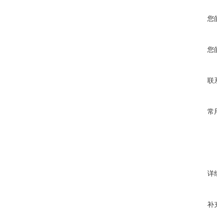
您
您
联
常
详
补