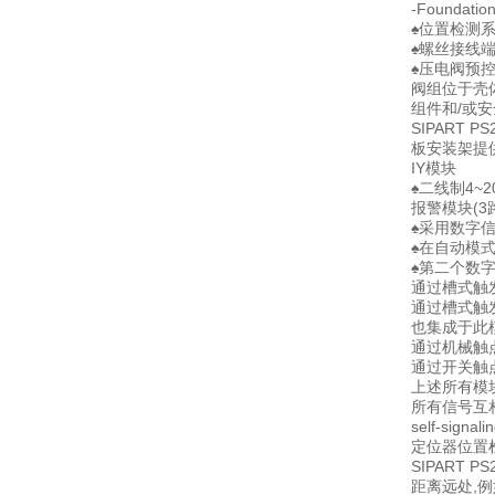
-Foundatio
♠位置检测
♠螺丝接线
♠压电阀预
阀组位于壳
组件和/或
SIPART
板安装架提
IY模块
♠二线制4~
报警模块(3
♠采用数字信
♠在自动模
♠第二个数
通过槽式触发
通过槽式触发
也集成于此模
通过机械触
通过开关触
上述所有模
所有信号互相以
self-sign
定位器位置
SIPART
距离远处,