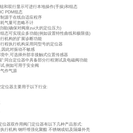
按钮和双行显示可进行本地操作(手操)和组态
IC PDM组态
控制源于在线自适应程序
时耗气量可忽略不计
"功能(确保对阀座zui大的定位压力)
的组态可实现众多功能(例如设置特性曲线和极限值)
执行机构的扩展诊断功能
角行程执行机构采用同型号的定位器
少,因此对振动不敏感
环境中,可选择外部非接触式位置传感器
磁阀":同台定位器中具备部分行程测试及电磁阀功能
测试,例如可用于安全阀
然气作气源
PS2定位器主要用于以下行业:
璃
药
定位器双作用阀门定位器有以下几种产品形式:
用执行机构:钢纤维强化聚酯 不锈钢或铝及隔爆外壳