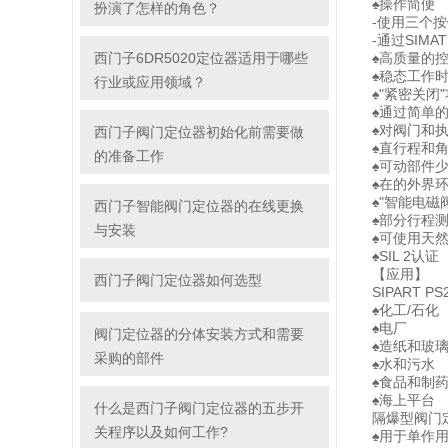
♠操作简便
扮演了怎样的角色？
-使用三个
-通过SIMAT
西门子6DR5020定位器适用于哪些
♠高质量的
♠稳态工作
行业或应用领域？
♠"紧密关闭
♠通过简单
♠对阀门和
西门子阀门定位器初始化前需要做
♠直行程和
的准备工作
♠可动部件
♠在的外界
♠"智能电
西门子智能阀门定位器的在线更换
♠部分行程
与安装
♠可使用天
♠SIL 2认证
【应用】
西门子阀门定位器如何选型
SIPART 
♠化工/石化
♠电厂
阀门定位器的分体安装方式和需要
♠造纸和玻
采购的部件
♠水和污水
♠食品和制
♠海上平台
什么是西门子阀门定位器的五步开
隔爆型阀门
关程序以及如何工作?
♠用于单作