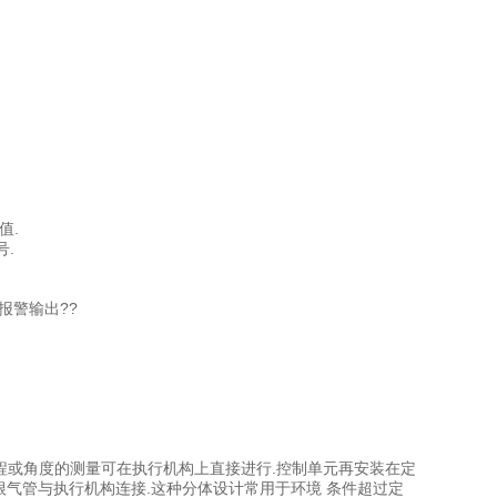
值.
.
个报警输出??
接.行程或角度的测量可在执行机构上直接进行.控制单元再安装在定
根气管与执行机构连接.这种分体设计常用于环境 条件超过定