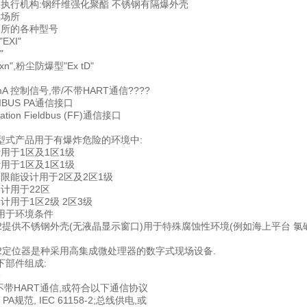
用执行机构:钢纤维强化聚酯 不锈钢有隔爆外壳
险场所
场所的各种型号
EXI"
"
n",粉尘防爆型"Ex tD"
 20 mA 控制信号,带/不带HART通信????
IBUS PA通信接口
tion Fieldbus (FF)通信接口
型式产品用于有爆炸危险的环境中:
用于1区及1区1级
用于1区及1区1级
和限能设计用于2区及2区1级
计用于22区
计用于1区2级 2区3级
用于环境条件
 PS2提供不锈钢外壳(无液晶显示窗口)用于特殊腐蚀性环境(例如海上平台 氯
 PS2定位器是种采用高集成微处理器的数字式现场设备.
下部件组成:
子
或不带HART通信,或符合以下通信协议
S PA规范, IEC 61158-2;总线供电,或