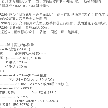
号处理改善测量稳定性，自动虚假回波抑制可去除 固定干扰物的影响
器或 SIMATIC PDM 进行操作
R260
包含个图形化地用户界面(LUI)，使用直观 的快速启动向导简化
参数设置可以适用绝大多数应 用。
R260
*的设计允许使用本安型无线手操器进行操作， 从而避免了在现场
R260
测量固体，量程zui大 30m。
水泥粉末，塑料颗粒/粉末， 谷物， 面粉，煤，焦炭等。
-------脉冲雷达物位测量
----- K- 波段 (25GHz)
 ---------距离喇叭末端 50 mm
1)----------2" 喇叭：10 m
叭：20 m
叭：30 m
T®
----------- 4 ~ 20mA(0.2mA 精度 )
--------正常 24 V DC( zui大 30 V DC)
----------- 3.6 mA ~ 23 mA；或zui后个有效 值
-----------230 ~ 600 Ω
US PA -------------Per IEC 61158-2
------15.0 mA
----Proﬁle version 3.01, Class B
条件 IEC 60770-1)