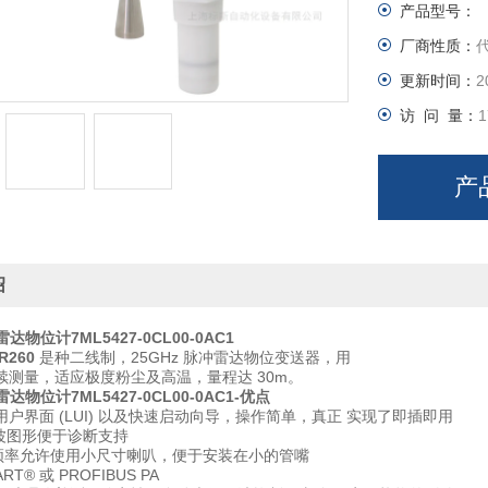
产品型号：
厂商性质：
更新时间：
2
访 问 量：
1
产
绍
雷达物位计7ML5427-0CL00-0AC1
R260
是种二线制，25GHz 脉冲雷达物位变送器，用
续测量，适应极度粉尘及高温，量程达 30m。
雷达物位计7ML5427-0CL00-0AC1
-优点
户界面 (LUI) 以及快速启动向导，操作简单，真正 实现了即插即用
回波图形便于诊断支持
 高频率允许使用小尺寸喇叭，便于安装在小的管嘴
T® 或 PROFIBUS PA