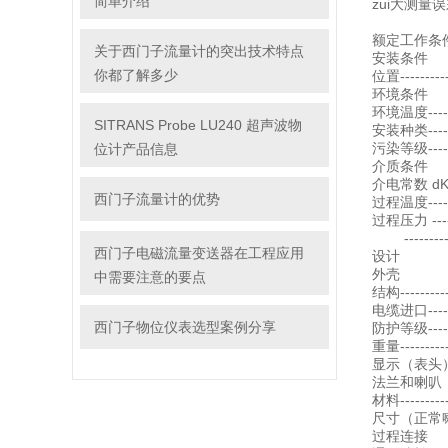
简单介绍
zui大测量误
-----
额定工作条
关于西门子流量计的突出技术特点
安装条件
你都了解多少
位置-------
环境条件
环境温度-------
SITRANS Probe LU240 超声波物
安装种类-------
污染等级------
位计产品信息
介质条件
介电常数 dK ---
西门子流量计的优势
过程温度-------
过程压力 ------
---------
西门子电磁流量变送器在工程应用
设计
外壳
中需要注意的要点
结构--------
电缆进口------
西门子物位仪表选型案例分享
防护等级-------
重量-------
显示（表头）-
法兰和喇叭
材料---------
尺寸（正常喇叭尺
过程连接