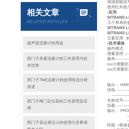
现场智能信
使用红外线手操
相关文章
-应用
SITRANS L
RELATED ARTICLES
几个简单的
SITRANS L
SITRANS L
主要应用: 
超声波流量计的用途
-技术规格
操作模式
测量原理 --
西门子质量流量计的工作原理与技
频率--------
zui小测量距离
术优势
zui大测量距离 
3" 喇
4" 喇
西门子7ME流量计的使用情况分析
输出－ HAR
讲述
供电 --------
-----------
失效信号-----
西门子阀门定位器的工作原理及应
负载 ---------
用
输出－ PROFIB
--------
----------
西门子雷达液位计的使用注意事项
性能（根据参考