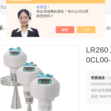
欢迎您！
电气成套设备
来自局域网的朋友！有什么可以帮
助您的吗？
示
您的位置：
网站首页
>
产品展示
>
西
/ PRODUCTS
LR26
0CL00
简要描述：
L
SITRANS
体的连续测
器或 SIMAT