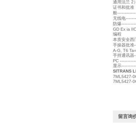
通用法兰 2）----
证书和批准
般-----------
无线电--------
防爆----------
GD Ex ia IIC
编程
本质安全西门子
手操器批准------
A-G, T6 Ta
手持通讯器----
PC ---------
显示-----
SITRANS L
7ML5427-0
7ML5427-0
留言询