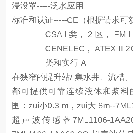
浸没罩-----泛水应用
标准和认证-----CE（根据请求可
CSA I 类， 2 区， FM I
CENELEC， ATEX II 2G， 
类和实行 A
在狭窄的提升站/ 集水井、流槽
都可提供可靠连续液体和浆料
围：zui小0.3 m，zui大 8m--7ML
超声波传感器7ML1106-1AA