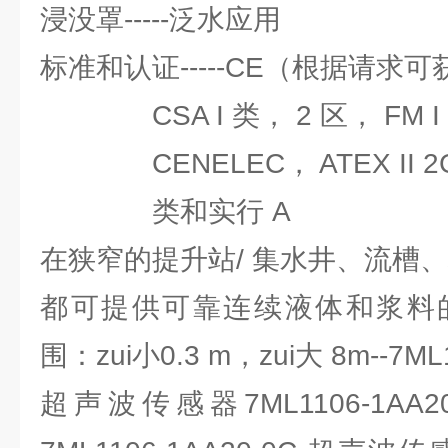
浸没罩-----泛水应用
标准和认证-----CE（根据请求可
CSA I 类， 2 区， FM I
CENELEC， ATEX II 2G， 
类和实行 A
在狭窄的提升站/ 集水井、流槽
都可提供可靠连续液体和浆料
围：zui小0.3 m，zui大 8m--7ML
超声波传感器7ML1106-1AA