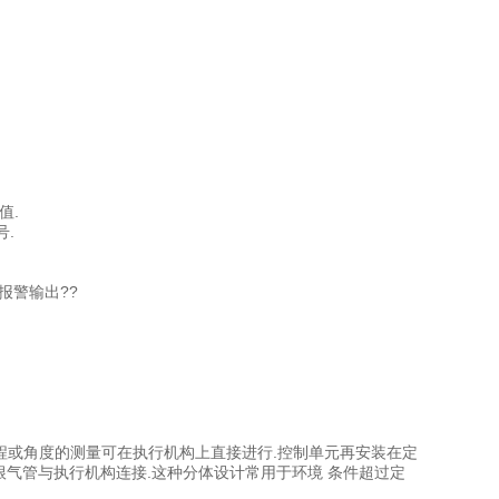
值.
.
个报警输出??
接.行程或角度的测量可在执行机构上直接进行.控制单元再安装在定
根气管与执行机构连接.这种分体设计常用于环境 条件超过定