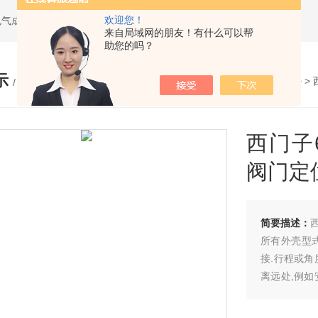
欢迎您！
电气成套设备
来自局域网的朋友！有什么可以帮
助您的吗？
示
您的位置：
网站首页
>
产品展示
> >
/ PRODUCTS
西门子6
阀门定
简要描述：
西
所有外壳型
接.行程或
离远处,例
统,用根或两
定位器的规定