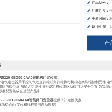
产品型号：
厂商性质：
更新时间：
2
访 问 量：
1
产
绍
R5220-0EG00-0AA0智能阀门定位器
】
 PS2电气定位器用于控制气动直行程或角行程执行机构这类终端控制元件.
相应的阀位.附加输入功能可用于锁定阀位或驱动阀门到安全位置.为实现此
标准配置集成在基型产品中.
220-0EG00-0AA0智能阀门定位器
提供了决定性优点:
自动初始化(零位和行程范围自动调整)