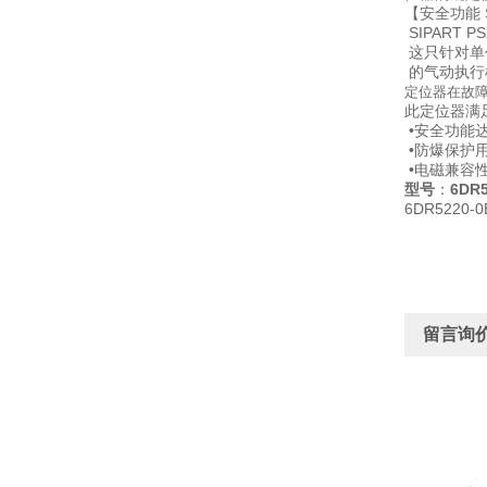
【安全功能 S
SIPART 
这只针对单作用
的气动执行
定位器在故障
此定位器满
•安全功能达SI
•防爆保护用于型
•电磁兼容性符
型号
：
6DR
6DR5220-0
留言询