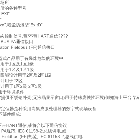
险场所
场所的各种型号
EXI"
"
n",粉尘防爆型"Ex tD"
 20 mA 控制信号,带/不带HART通信????
IBUS PA通信接口
tion Fieldbus (FF)通信接口
型式产品用于有爆炸危险的环境中:
用于1区及1区1级
用于1区及1区1级
和限能设计用于2区及2区1级
计用于22区
计用于1区2级 2区3级
用于环境条件
 PS2提供不锈钢外壳(无液晶显示窗口)用于特殊腐蚀性环境(例如海上平台 氯
 PS2定位器是种采用高集成微处理器的数字式现场设备.
下部件组成:
子
或不带HART通信,或符合以下通信协议
S PA规范, IEC 61158-2;总线供电,或
n Fieldbus (FF)规范, IEC 61158-2,总线供电