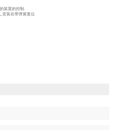
要求的装置的控制.
F)输入,安装在带弹簧复位