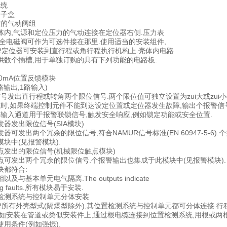
系统
端子盒
控的气动阀组
体内,气源和定位压力的气动连接在定位器右侧.压力表
安全电磁阀可作为可选件接在那里.使用适当的安装组件,
 PS2定位器可安装到直行程或角行程执行机构上.壳体内电路
供数个插槽,用于单独订购的具有下列功能的电路板:
20mA位置反馈模块
路输出,1路输入)
号发出直行程或转角两个限位信号.两个限位值可独立设置为zui大或zui小
式时,如果终端控制元件不能到达设定位置或定位器发生故障,输出个报警信号
字输入通道用于报警联锁信号,触发安全响应,例如锁定功能或安全位置.
器发出限位信号(SIA模块)
器可发出两个冗余的限位信号,符合NAMUR信号标准(EN 60947-5-6).
块中(见报警模块).
点发出的限位信号(机械限位触点模块)
点可发出两个冗余的限位信号.个报警输出也集成于此模块中(见报警模块).
块都符合:
及与基本单元电气隔离.The outputs indicate
aling faults.所有模块易于安装.
检测系统与控制单元分体安装
 PS2所有外壳型式(隔爆型除外),其位置检测系统与控制单元都可分体连
例如安装在管道或类似安装件上,通过根电缆连接到位置检测系统,用根或两
用条件(例如强振).