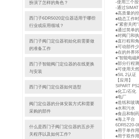
-使用三个
扮演了怎样的角色？
-通过SIMAT
♠高质量的
西门子6DR5020定位器适用于哪些
♠稳态工作
♠"紧密关闭
行业或应用领域？
♠通过简单
♠对阀门和
西门子阀门定位器初始化前需要做
♠直行程和
♠可动部件
的准备工作
♠在的外界
♠"智能电
♠部分行程
西门子智能阀门定位器的在线更换
♠可使用天
与安装
♠SIL 2认证
【应用】
SIPART 
西门子阀门定位器如何选型
♠化工/石化
♠电厂
♠造纸和玻
阀门定位器的分体安装方式和需要
♠水和污水
采购的部件
♠食品和制
♠海上平台
6DR5220-0
什么是西门子阀门定位器的五步开
♠用于单作
关程序以及如何工作?
♠用于双作