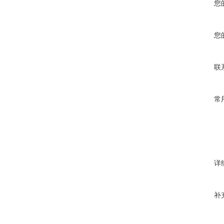
您
您
联
常
详
补