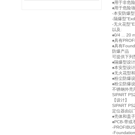
♠用于非危
♠用于危险
-本安防爆型"
-隔爆型"Exd
-无火花型"Ex
以及:
♠0/4 ...
♠具有PROF
♠具有Founda
防爆产品
可提供下列
♠隔爆型设计
♠本安型设计
♠无火花型
♠粉尘防爆设
♠粉尘防爆设
不锈钢外壳
SIPART
【设计】
SIPART
定位器由以
♠壳体和盖
♠PCB-带
-PROFIBU
-Foundatio