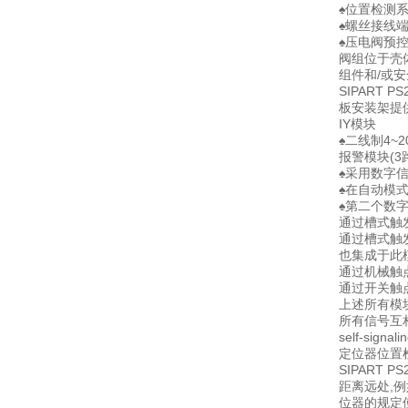
♠位置检测
♠螺丝接线
♠压电阀预
阀组位于壳
组件和/或
SIPART
板安装架提
IY模块
♠二线制4~
报警模块(3
♠采用数字信
♠在自动模
♠第二个数
通过槽式触发
通过槽式触发
也集成于此模
通过机械触
通过开关触
上述所有模
所有信号互相以
self-sign
定位器位置
SIPART
距离远处,
位器的规定使