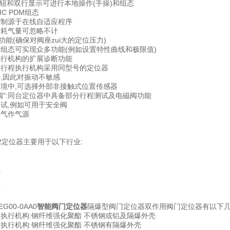
按钮和双行显示可进行本地操作(手操)和组态
IC PDM组态
控制源于在线自适应程序
时耗气量可忽略不计
"功能(确保对阀座zui大的定位压力)
的组态可实现众多功能(例如设置特性曲线和极限值)
执行机构的扩展诊断功能
角行程执行机构采用同型号的定位器
少,因此对振动不敏感
环境中,可选择外部非接触式位置传感器
磁阀":同台定位器中具备部分行程测试及电磁阀功能
测试,例如可用于安全阀
然气作气源
PS2定位器主要用于以下行业:
璃
药
EG00-0AA0
智能阀门定位器
隔爆型阀门定位器双作用阀门定位器有以下几
用执行机构:钢纤维强化聚酯 不锈钢或铝及隔爆外壳
用执行机构:钢纤维强化聚酯 不锈钢有隔爆外壳