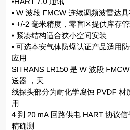
•
HART 7.0
通讯
•
W
波段
FMCW
连续调频波雷达具
•
+/-2
毫米精度，零盲区提供库存管
•
紧凑结构适合狭小空间安装
•
可选本安气体防爆认证产品适用防
应用
SITRANS LR150
是
W
波段
FMC
送器 ，天
线探头部分为耐化学腐蚀
PVDF
材
用
4
到
20 mA
回路供电
HART
协议信
精确测