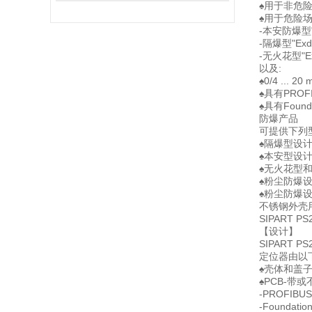
♠用于非危
♠用于危险
-本安防爆型"
-隔爆型"Exd
-无火花型"Ex
以及:
♠0/4 ...
♠具有PROF
♠具有Founda
防爆产品
可提供下列
♠隔爆型设计
♠本安型设计
♠无火花型
♠粉尘防爆设
♠粉尘防爆设
不锈钢外壳
SIPART
【设计】
SIPART
定位器由以
♠壳体和盖
♠PCB-带
-PROFIBU
-Foundatio