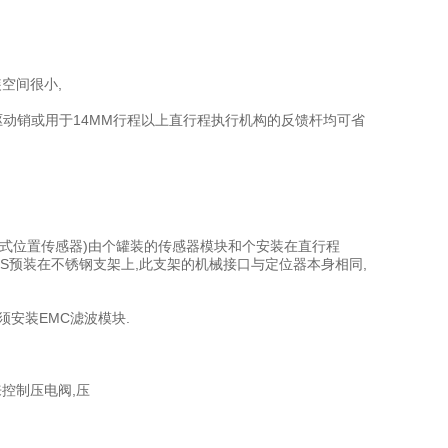
空间很小,
驱动销或用于14MM行程以上直行程执行机构的反馈杆均可省
非接触式位置传感器)由个罐装的传感器模块和个安装在直行程
CS预装在不锈钢支架上,此支架的机械接口与定位器本身相同,
须安装EMC滤波模块.
控制压电阀,压