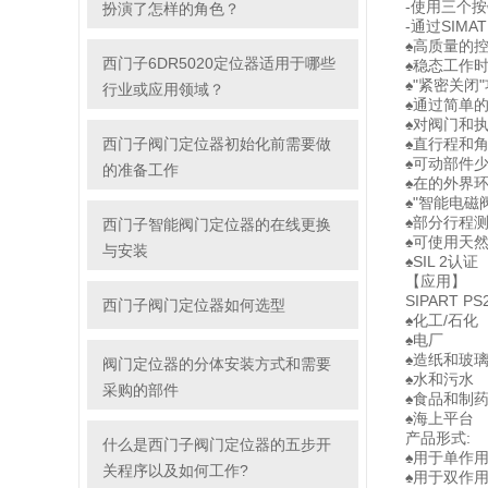
-使用三个
扮演了怎样的角色？
-通过SIMAT
♠高质量的
西门子6DR5020定位器适用于哪些
♠稳态工作
♠"紧密关闭
行业或应用领域？
♠通过简单
♠对阀门和
西门子阀门定位器初始化前需要做
♠直行程和
♠可动部件
的准备工作
♠在的外界
♠"智能电
♠部分行程
西门子智能阀门定位器的在线更换
♠可使用天
与安装
♠SIL 2认证
【应用】
SIPART 
西门子阀门定位器如何选型
♠化工/石化
♠电厂
♠造纸和玻
阀门定位器的分体安装方式和需要
♠水和污水
采购的部件
♠食品和制
♠海上平台
产品形式:
什么是西门子阀门定位器的五步开
♠用于单作
关程序以及如何工作?
♠用于双作