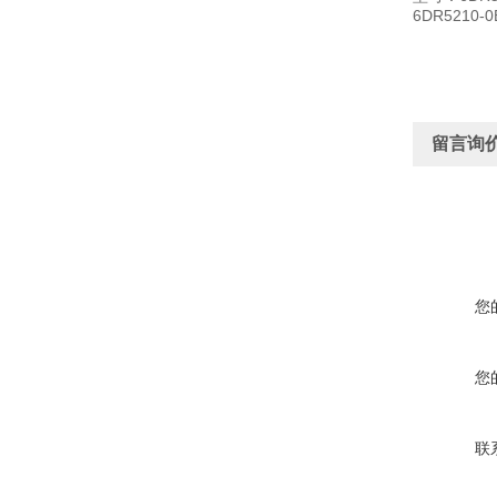
6DR5210-0
留言询
您
您
联