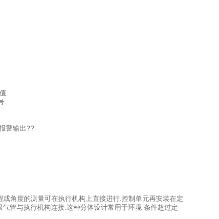
值.
.
个报警输出??
接.行程或角度的测量可在执行机构上直接进行.控制单元再安装在定
根气管与执行机构连接.这种分体设计常用于环境 条件超过定