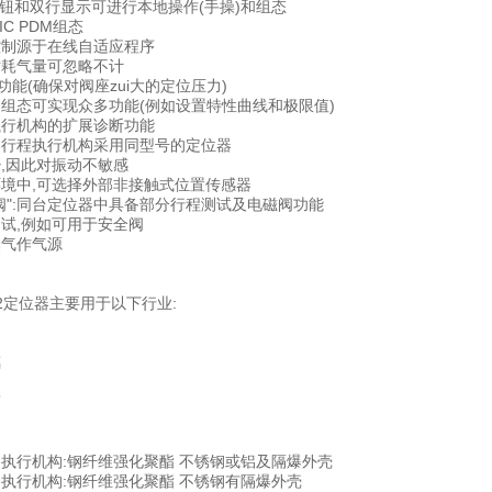
按钮和双行显示可进行本地操作(手操)和组态
IC PDM组态
控制源于在线自适应程序
时耗气量可忽略不计
"功能(确保对阀座zui大的定位压力)
的组态可实现众多功能(例如设置特性曲线和极限值)
执行机构的扩展诊断功能
角行程执行机构采用同型号的定位器
少,因此对振动不敏感
环境中,可选择外部非接触式位置传感器
磁阀":同台定位器中具备部分行程测试及电磁阀功能
测试,例如可用于安全阀
然气作气源
PS2定位器主要用于以下行业:
璃
药
用执行机构:钢纤维强化聚酯 不锈钢或铝及隔爆外壳
用执行机构:钢纤维强化聚酯 不锈钢有隔爆外壳