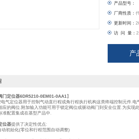
产品型号：
厂商性质：
更新时间：
2
访 问 量：
2
产
绍
定位器6DR5210-0EM01-0AA1
】
 PS2电气定位器用于控制气动直行程或角行程执行机构这类终端控制元件.
相应的阀位.附加输入功能可用于锁定阀位或驱动阀门到安全位置.为实现此
标准配置集成在基型产品中.
定位器
提供了决定性优点:
自动初始化(零位和行程范围自动调整)