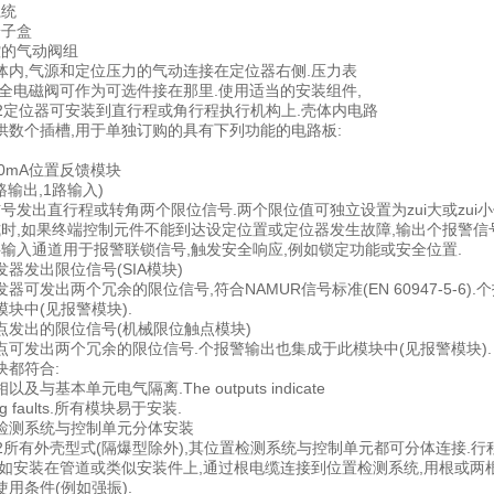
系统
端子盒
控的气动阀组
体内,气源和定位压力的气动连接在定位器右侧.压力表
安全电磁阀可作为可选件接在那里.使用适当的安装组件,
 PS2定位器可安装到直行程或角行程执行机构上.壳体内电路
供数个插槽,用于单独订购的具有下列功能的电路板:
20mA位置反馈模块
路输出,1路输入)
号发出直行程或转角两个限位信号.两个限位值可独立设置为zui大或zui小
式时,如果终端控制元件不能到达设定位置或定位器发生故障,输出个报警信号
字输入通道用于报警联锁信号,触发安全响应,例如锁定功能或安全位置.
器发出限位信号(SIA模块)
器可发出两个冗余的限位信号,符合NAMUR信号标准(EN 60947-5-6).
块中(见报警模块).
点发出的限位信号(机械限位触点模块)
点可发出两个冗余的限位信号.个报警输出也集成于此模块中(见报警模块).
块都符合:
及与基本单元电气隔离.The outputs indicate
aling faults.所有模块易于安装.
检测系统与控制单元分体安装
 PS2所有外壳型式(隔爆型除外),其位置检测系统与控制单元都可分体连
例如安装在管道或类似安装件上,通过根电缆连接到位置检测系统,用根或两
用条件(例如强振).