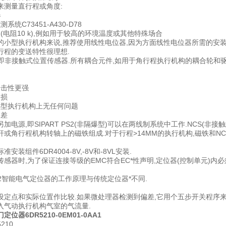
来测量直行程或角度:
器
系统C73451-A430-D78
(电阻10 k),例如用于较高的环境温度或其他特殊场合
的小型执行机构来说,推荐使用线性电位器,因为方面线性电位器所需的安装
行程的变送特性很理想.
器即非接触式位置传感器.所有耦合元件,如用于角行程执行机构的耦合轮和
冲击性更强
磨损
小型执行机构上无任何问题
回差
加电源,即SIPART PS2(非隔爆型)可以在两线制系统中工作.NCS(
杆或角行程机构转轴上的磁铁组成.对于行程>14MM的执行机构,磁铁和N
安装组件6DR4004-8V,-8V和-8VL安装.
感器时,为了保证连接等级的EMC符合EC*性声明,定位器(控制单元)内必
 PS2智能电气定位器的工作原理与传统定位器*不同.
设定点和实际位置作比较.如果微处理器检测到偏差,它用个五步开关程序来
入气动执行机构气室的气流量.
位器6DR5210-0EM01-0AA1
210