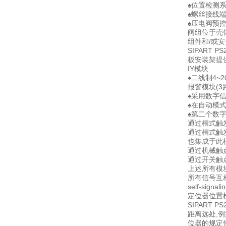
♠位置检测
♠螺丝接线
♠压电阀预
阀组位于壳
组件和/或
SIPART
板安装架提
IY模块
♠二线制4~
报警模块(3
♠采用数字信
♠在自动模
♠第二个数
通过槽式触发
通过槽式触发
也集成于此模
通过机械触
通过开关触
上述所有模
所有信号互相以
self-sign
定位器位置
SIPART
距离远处,
位器的规定使