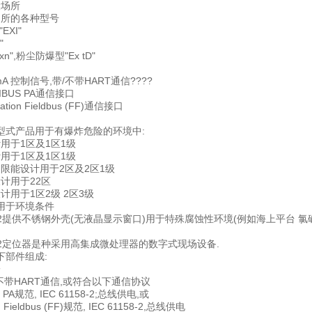
险场所
场所的各种型号
EXI"
"
n",粉尘防爆型"Ex tD"
 20 mA 控制信号,带/不带HART通信????
IBUS PA通信接口
tion Fieldbus (FF)通信接口
型式产品用于有爆炸危险的环境中:
用于1区及1区1级
用于1区及1区1级
和限能设计用于2区及2区1级
计用于22区
计用于1区2级 2区3级
用于环境条件
 PS2提供不锈钢外壳(无液晶显示窗口)用于特殊腐蚀性环境(例如海上平台 氯
 PS2定位器是种采用高集成微处理器的数字式现场设备.
下部件组成:
子
或不带HART通信,或符合以下通信协议
S PA规范, IEC 61158-2;总线供电,或
n Fieldbus (FF)规范, IEC 61158-2,总线供电