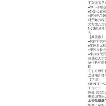
下列装置用
♠NCS传感
♠外部位置检测
♠普通电位器
对于短行程
另方面其短
NCS传感
去.
【其优点】:
♠抗振和抗
♠传感器无
♠安装在特
♠小行程无
传感器无需另
执行机构阀
即
它们可以和标准
当使用外部传
【功能】
SIPART
工作方式
微处理器对
电阀调节进
本安防爆阀门定
型号：6DR5