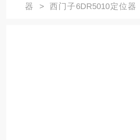
器
>
西门子6DR5010定位器
6DR5225-0EN00-0AA0