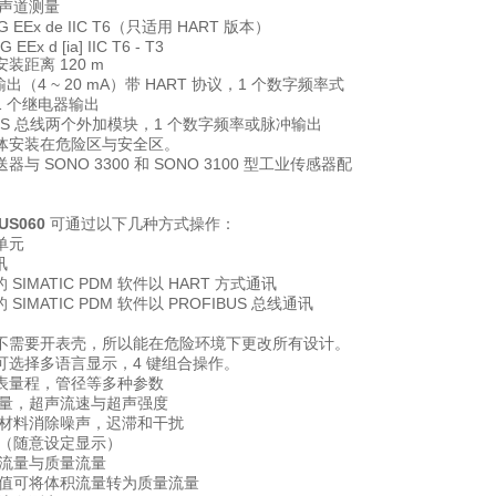
四声道测量
2G EEx de IIC T6（只适用 HART 版本）
G EEx d [ia] IIC T6 - T3
装距离 120 m
出（4 ~ 20 mA）带 HART 协议，1 个数字频率式
1 个继电器输出
BUS 总线两个外加模块，1 个数字频率或脉冲输出
体安装在危险区与安全区。
变送器与 SONO 3300 和 SONO 3100 型工业传感器配
FUS060
可通过以下几种方式操作：
单元
讯
的 SIMATIC PDM 软件以 HART 方式通讯
 SIMATIC PDM 软件以 PROFIBUS 总线通讯
不需要开表壳，所以能在危险环境下更改所有设计。
可选择多语言显示，4 键组合操作。
表量程，管径等多种参数
流量，超声流速与超声强度
尼材料消除噪声，迟滞和干扰
示（随意设定显示）
积流量与质量流量
度值可将体积流量转为质量流量