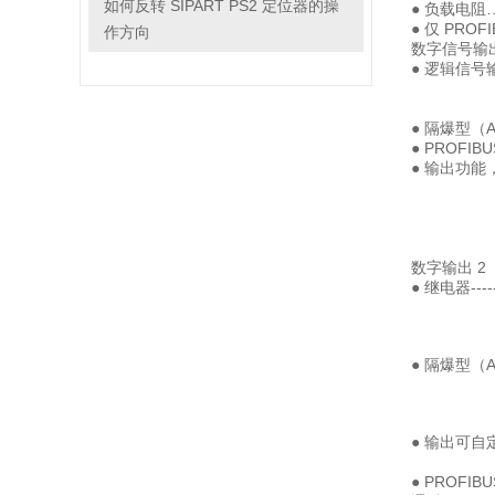
如何反转 SIPART PS2 定位器的操
● 负载电阻
● 仅 PR
作方向
数字信号输出
● 逻辑信号输
无源
电压 
● 隔爆型（ATE
● PROFIBUS
● 输出功能，设制-
● 脉
● 脉
频
● 频
数字输出 2
● 继电器------
大 5
自
Ri
● 隔爆型（ATE
mA
自
Ri
● 输出可自定义
的报
● PROFIBUS 