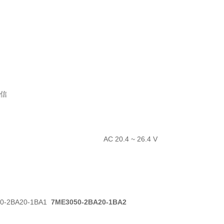
号信
AC 20.4 ~ 26.4 V
0-2BA20-1BA1
7ME3050-2BA20-1BA2