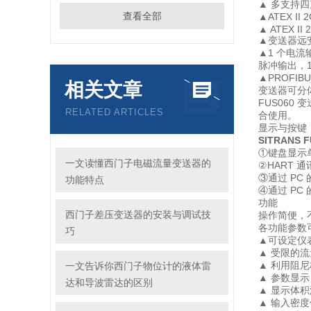
▲ 多支持
查看全部
▲ATEX II 
▲ ATEX II 2
▲变送器远安
▲1 个电流输
脉冲输出，
▲PROFI
相关文章
变送器可分
FUS060 
RELATED ARTICLES
合使用。
显示与按键
SITRANS 
①键盘显示
一文读懂西门子电磁流量变送器的
②HART 通
③通过 PC 
功能特点
④通过 PC 的
功能
西门子差压变送器的安装与调试技
操作简便，
各功能参数
巧
▲可设定仪
▲ 受限的
▲ 利用阻
一文告诉你西门子物位计的液体雷
▲ 参数显
达和导波雷达的区别
▲ 显示体
▲ 输入密