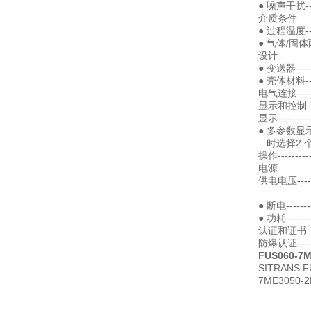
● 噪声干扰----
介质条件
● 过程温度-----
● 气体/固体两
设计
● 变送器----
● 壳体材料-----
电气连接----
显示和控制
显示-----
● 多参数显示
时选择2 个可自
操作----------
电源
供电电压--------
（50
● 断电-------
● 功耗---------
认证和证书
防爆认证--------
FUS060-7
SITRANS 
7ME3050-2