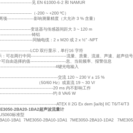
-------------------见 EN 61000-6-2 和 NAMUR
------------------（-200 ~ +200 ºC）
项------------------影响测量精度（大允许 3 % 含量）
---------------------变送器与传感器间距大 3 ~ 120 m
------------------铸铝
----------------------同轴电缆：2 x M20 或 2 x ½" -NPT
-------------------------LCD 双行显示，单行16 字符
：可在两行中同------------------------流量、质量、流速、声速、超声信
由选择的值------------------------息、当前频率、报警信息
-------------------------------------4键光电输入
-----------------------------------交流 120 ~ 230 V ± 15 %
/60 Hz）或直流 19 ~ 30 V/ 
------------------------------------20 ms 内不影响工作
----------------------------------约 8 VA/6 W
----------------------------------ATEX II 2G Ex dem [ia/ib] IIC T6/T4/T3
ME3050-2BA20-1BA2超声波流量计
FUS060标准型
BA10-1BA1
7ME3050-2BA10-1DA1
7ME3050-2BA10-1DA2
7ME305