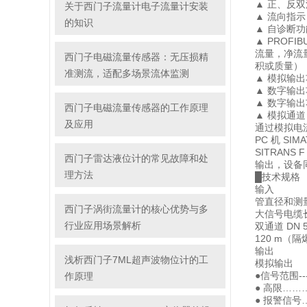
▲ 正、反
关于西门子流量计电子流量计安装
▲ 流向指示
的知识
▲ 自诊断
▲ PROFI
流量，净流
西门子电磁流量传感器：无压损精
积或质量）
准测流，适配多场景流体监测
▲ 模拟输
▲ 数字输
▲ 数字输出
西门子电磁流量传感器的工作原理
▲ 模拟通道
及应用
通过模拟电
PC 机 SIM
SITRANS 
西门子雷达液位计的常见故障和处
输出，设备同样
理方法
█技术规格
输入
管直径和测
西门子涡街流量计的核心优势与多
大信号电缆
行业应用场景解析
双通道 DN 50
120 m（
输出
浅析西门子7ML超声波物位计的工
模拟输出
●信号范围-----
作原理
● 高限………
● 报警信号…