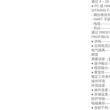
通过 4 ~ 
● PC 或 H
SITRANS
- 耦合模块负载--
- HART 手操器
- 电缆------
- 协议-------
通过 PROFIB
PROFIBUS P
● 供电-----
● 总线电流消耗-
电气隔离-----
精度
测量误差（
● 脉冲输出---
● 模拟输出----
● 重复性-----
额定工作条
操作环境
环境温度
● 操作温度-----
● 存储温度-----
防护等级------
电磁兼容----
● 放射干扰-----