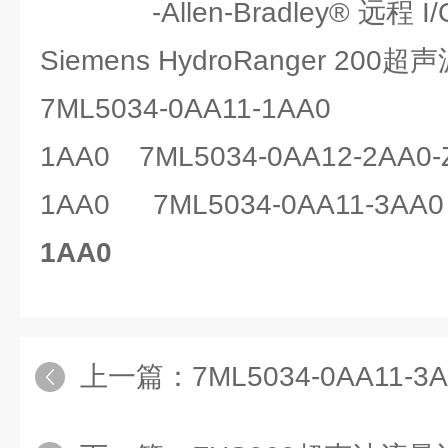
-Allen-Bradley® 远程 I/
Siemens HydroRanger 200
7ML5034-0AA11-1AA0
1AA0
7ML5034-0AA12-2AA0-
1AA0
7ML5034-0AA11-3AA
1AA0
上一篇：
7ML5034-0AA11-3AA0-