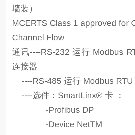
墙装）
MCERTS Class 1 approved for 
Channel Flow
通讯----RS-232 运行 Modbus R
连接器
----RS-485 运行 Modbus RT
----选件：SmartLinx® 卡 ：
-Profibus DP
-Device NetTM