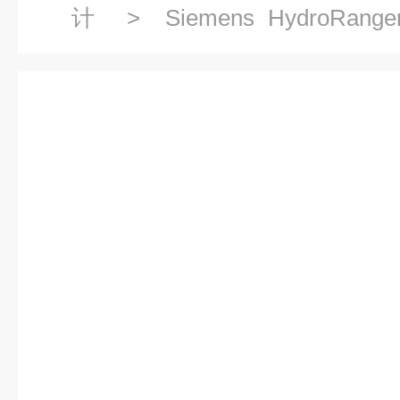
计
>
Siemens HydroR
7ML5034
> 7ML5034-2AA11-
位计