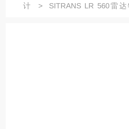
计
>
SITRANS LR 560
0JB00-0AA2-ZY15-LR560雷