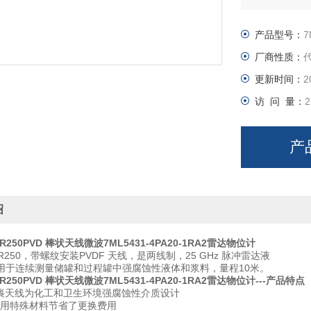
程10米。
产品型号：
7
厂商性质：
更新时间：
2
访 问 量：
2
产
绍
-LR250PVD 棒状天线微波7ML5431-4PA20-1RA2雷达物位计
 LR250，带螺纹安装PVDF 天线，是两线制，25 GHz 脉冲雷达液
用于连续测量储罐和过程罐中强腐蚀性液体和浆料，量程10米。
-LR250PVD 棒状天线微波7ML5431-4PA20-1RA2雷达物位计
---产品特点
全包裹天线为化工和卫生环境强腐蚀性介质设计
器使用特殊材料节省了更换费用