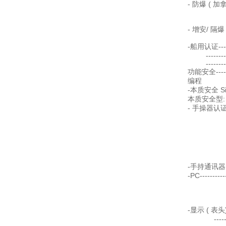
- 防爆 ( 加拿大/
B, C, D
E, F,
- 增安/ 隔爆 （中
DIP A
-船用认证-------
-----------
-----------
功能安全------
编程
-本质安全 Si
本质安全型:
- 手操器认证----
Ex ia 
+5
CSA/FM 
Groups
Ta 
IECE
-手持通讯器 ---
-PC---------
-Em
SITR
如PACT
-显示 ( 表头) 
--------