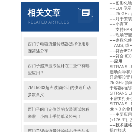
----图形
----LUI
相关文章
----25 
----对
RELATED ARTICLES
----小盲区
----支持HAR
----现
----参数化
西门子电磁流量传感器选择使用步
AMS, 或FDT
----符合IE
骤简述分享
----符合 I
---应用
西门子超声波液位计在工业中有哪
SITRANS
启动向导和
些应用？
只需要设置
25 GH
7ML5033超声波物位计的快速启动
于容器内的
SITRAN
参数含义
不需要打开
SITRAN
dk > 3 
西门子阀门定位器的安装调试教程
----主要
来啦，小白上手简单又轻松！
(+176 ºF
----技术规格
操作模式
西门子涡街流量计的核心优势与多