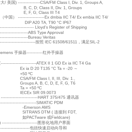
 美国) ---------------CSA/FM Class I, Div. 1, Groups A,
; Class II, Div. 1, Groups
 G; Class III T4
国） ------------------Ex dmbia IIC T4/ Ex embia IIC T4/
20 TA, T90 °C IP67
------------------- Lloyd’s Register of Shipping
----------------ABS Type Approval
----------------Bureau Veritas
----------------------按照 IEC 61508/61511，满足SIL-2
emens 手操器-----------红外手操器
--------------------ATEX II 1 GD Ex ia IIC T4 Ga
D 20 T135 °C Ta = -20 ～
0 ºC
Class I, II, III, Div. 1.,
 A, B, C, D, E, F, G, T6
= +50 ºC
x SIR 09.0073
----------------------HART 375/475 通讯器
--------------------------SIMATIC PDM
erson AMS
ANS DTM ( 连接到 FDT,
ware 或Fieldcare)
------------------------图形化地用户界面
-----------------包括快速启动向导和