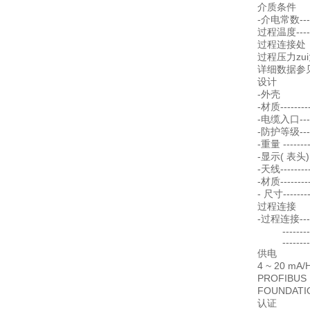
介质条件
-介电常数----
过程温度------
过程连接处
过程压力zui
详细数据参
设计
-外壳
-材质------
-电缆入口-----
-防护等级-----
-重量 -------
-显示( 表头)
-天线-----
-材质------
- 尺寸------
过程连接
-过程连接-----
----------
----------
供电
4 ~ 20 mA/
PROFIBUS PA
FOUNDATION
认证