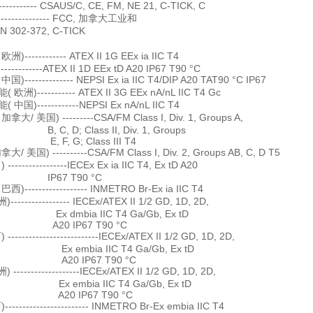
------------- CSAUS/C, CE, FM, NE 21, C-TICK, C
-------------- FCC, 加拿大工业和
N 302-372, C-TICK
)------------ ATEX II 1G EEx ia IIC T4
----ATEX II 1D EEx tD A20 IP67 T90 °C
)-------------- NEPSI Ex ia IIC T4/DIP A20 TAT90 °C IP67
 欧洲)----------- ATEX II 3G EEx nA/nL IIC T4 Gc
 中国)------------NEPSI Ex nA/nL IIC T4
拿大/ 美国) ---------CSA/FM Class I, Div. 1, Groups A,
; Class II, Div. 1, Groups
 G; Class III T4
大/ 美国) ----------CSA/FM Class I, Div. 2, Groups AB, C, D T5
----------------IECEx Ex ia IIC T4, Ex tD A20
7 T90 °C
)------------------ INMETRO Br-Ex ia IIC T4
)----------------- IECEx/ATEX II 1/2 GD, 1D, 2D,
ia IIC T4 Ga/Gb, Ex tD
IP67 T90 °C
-------------------------IECEx/ATEX II 1/2 GD, 1D, 2D,
ia IIC T4 Ga/Gb, Ex tD
IP67 T90 °C
 -------------------IECEx/ATEX II 1/2 GD, 1D, 2D,
ia IIC T4 Ga/Gb, Ex tD
IP67 T90 °C
----------------------- INMETRO Br-Ex embia IIC T4