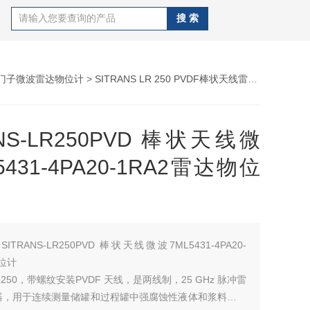
门子微波雷达物位计
>
SITRANS LR 250 PVDF棒状天线雷达物位计
> 7
ANS-LR250PVD 棒状天线微
5431-4PA20-1RA2雷达物位
：
SITRANS-LR250PVD 棒状天线微波7ML5431-4PA20-
物位计
 LR250，带螺纹安装PVDF 天线，是两线制，25 GHz 脉冲雷
器，用于连续测量储罐和过程罐中强腐蚀性液体和浆料，量