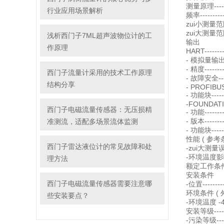
测量原理----
行业应用场景解析
频率---------
zui小测量范围
zui大测量范围-
浅析西门子7ML超声波物位计的工
输出
作原理
HART-------
- 模拟量输出 -
- 精度--------
西门子流量计采用的技术工作原理
- 故障安全-
结构分享
- PROFIBUS 
- 功能块----
-FOUNDATIO
西门子电磁流量传感器：无压损精
- 功能-------
- 版本--------
准测流，适配多场景流体监测
- 功能块----
性能 ( 参考条
西门子雷达液位计的常见故障和处
-zui大测量误差
-环境温度影响--
理方法
额定工作条
安装条件
西门子电磁流量传感器需要注意哪
-位置-------
环境条件 ( 
些安装要点？
-环境温度 -40
安装等级------
-污染等级-----