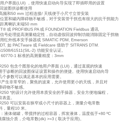
化地用户界面(LUI) ，使用快速启动向导实现了即插即用的设置
 显示回波图供诊断使用
GHz 高频和50 mm 过程连接/ 天线便于小尺寸立管安装
于安装位置和罐内障碍物不敏感，对于安装管干扰也有很大的抗干扰能力
，距离喇叭末端50 mm
T® 或 PROFIBUS PA 或 FOUNDATION Fieldbus 通讯
场智能信号处理提高测量稳定性，自动虚假回波抑制功能消除固定干扰物
使用红外线本安手操器或 SIMATIC PDM, Emerson
, 如 PACTware 或 Fieldcare 借助于 SITRANS DTM.
C61508/61511(SIL-2) 功能安全认证。
EC 60770-1 标准的高测量精度：3mm
 LR250 包含个图形化的地用户界面 (LUI)，通过直观的快速
用于诊断的回波图保证设置和操作的便捷。使用快速启动向导
几个参数可以满足基本的应用需要。
z 频率产生非常窄的，聚焦的波束，允许使用更小的天线，并且对
障碍物不敏感。
S LR250 *的设计允许使用本质安全的手操器，安全方便地编程，
仪表盖。
S LR250 可以安装在狭窄或小尺寸的容器上，测量介电常数
的物料，量程10 米。
应用：液体储罐，带搅拌的过程容器，挥发液体，温度低于+80 ºC
), 强腐蚀介质，介电常数(dk) >=3 ( 取决于应用)。