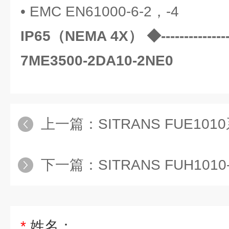
• EMC EN61000-6-2，-4
IP65（NEMA 4X） ◆-----------------
7ME3500-2DA10-2NE0
上一篇：
SITRANS FUE1010系列7ME35
下一篇：
SITRANS FUH1010-7ME3600-7M
*
姓名：