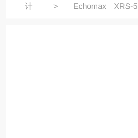
计
>
Echomax 
7ML1106
> 7ML1510-1FE