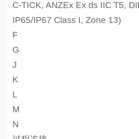
C-TICK, ANZEx Ex ds IIC T5, DI
IP65/IP67 Class I, Zone 13)
F
G
J
K
L
M
N