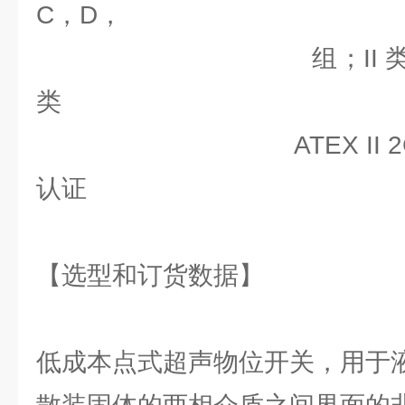
C，D，
组；II 类；E，F
类
ATEX II 2G EEx md
认证
【选型和订货数据】
低成本点式超声物位开关，用于