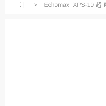
计
>
Echomax XPS-1
7ML1115
> Echomax X
【7ML1115】