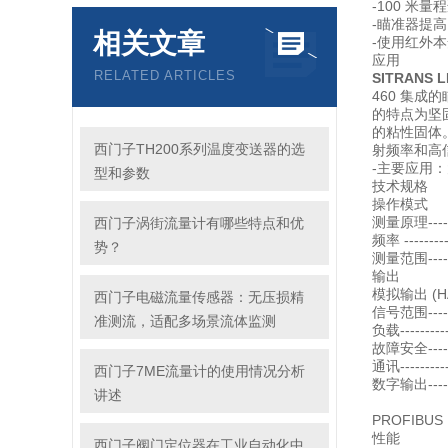
-100 米
-瞄准器提
相关文章
-使用红外本安
应用
RELATED ARTICLES
SITRANS
460 集成的
的特点为坚
的粘性固体。
西门子TH200系列温度变送器的选
射频率和高
-主要应用
型和参数
技术规格
操作模式
测量原理-----
西门子涡街流量计有哪些特点和优
频率 --------
势？
测量范围------
输出
模拟输出 (H
西门子电磁流量传感器：无压损精
信号范围-----
准测流，适配多场景流体监测
负载---------
故障安全----
通讯--------
西门子7ME流量计的使用情况分析
数字输出----
讲述
zui大 D
PROFIBUS 
性能
西门子阀门定位器在工业自动化中