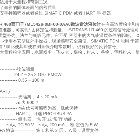
量程适用于大量程和苛刻工况
高了倾斜的固体表面的信号质量
手持编程器或者通过 SIMATIC PDM 或者 HART 手 操器
 LR 460西门子7ML5426-0BF00-0AA0微波雷达液位计
在有高浓度粉尘和介电
瞄准器，可实现* 固体定位和测量。 -SITRANS LR 460 的过程信号处理
固型外壳、法兰与喇叭元件。它不受 容器中的大气或温度条件的影响。 -
-使用本安型红外手操器，现场编程安全简便。SIMATIC PDM 能用 于简单的远
信 / 噪比使其即使在测量低介电常数时， 仍有很好的反射信号。
：大量程粉尘应用，水泥粉尘，飞灰仓，煤粉，粉末， 谷物，塑料粉末、
----------物位测量
----------24.2 ~ 25.2 GHz FMCW
--------- 0.35 ~ 100 m
ART)
---------- 光隔离， 4 ~ 20 mA
---------- zui大 600 ?
----------- mA 信号可编程为高、低或保持
----------- HART， 可选 PROFIBUS PA
----------- 继电器、“常开”或“常闭”功能，
C 50 V，zui大 200 mA， 额 定值为 5 W
PA 协议------------- 第 1 和第 2 层， A 级，设置文件