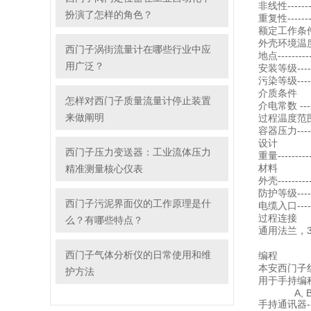
非线性-------
扮演了怎样的角色？
重复性--------
额定工作条
外壳环境温度----
西门子涡街流量计在哪些行业中应
地点---------
用广泛？
安装等级------
污染等级-----
介质条件
怎样对西门子质量流量计停止装置
介电常数 -------
来做阐明
过程温度范围----
容器压力-------
设计
西门子压力变送器：工业流体压力
重量--------
材料
精准测量核心仪表
外壳---------
防护等级------
西门子污泥界面仪的工作原理是什
电缆入口-------
过程连接
么？有哪些特点？
通用法兰，304
B2238
西门子气体分析仪的日常使用和维
编程
本安西门子红外手
护方法
用于手持编程器的认
A, B, C, 
手持通讯器------