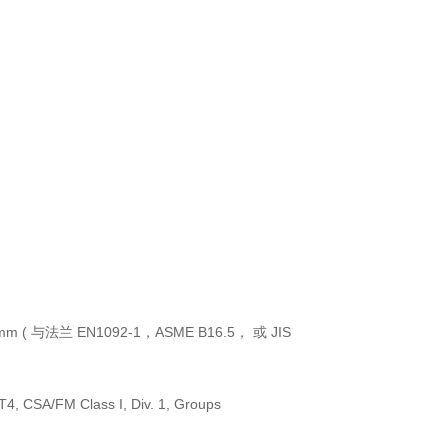
"/150 mm ( 与法兰 EN1092-1，ASME B16.5， 或 JIS
G EEx ia IIC T4, CSA/FM Class I, Div. 1, Groups