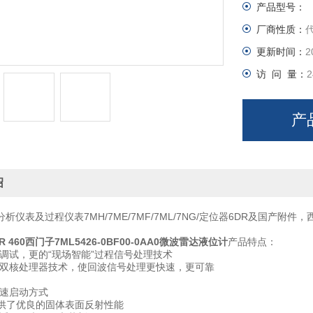
产品型号：
厂商性质：
更新时间：
2
访 问 量：
2
产
绍
析仪表及过程仪表7MH/7ME/7MF/7ML/7NG/定位器6DR及国产
 LR 460西门子7ML5426-0BF00-0AA0微波雷达液位计
产品特点：
的调试，更的“现场智能”过程信号处理技术
的双核处理器技术，使回波信号处理更快速，更可靠
快速启动方式
z 提供了优良的固体表面反射性能