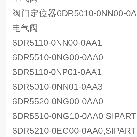
阀门定位器6DR5010-0NN00-0A
电气阀
6DR5110-0NN00-0AA1
6DR5510-0NG00-0AA0
6DR5110-0NP01-0AA1
6DR5010-0NN01-0AA3
6DR5520-0NG00-0AA0
6DR5510-0NG10-0AA0 SIP
6DR5210-0EG00-0AA0,SI