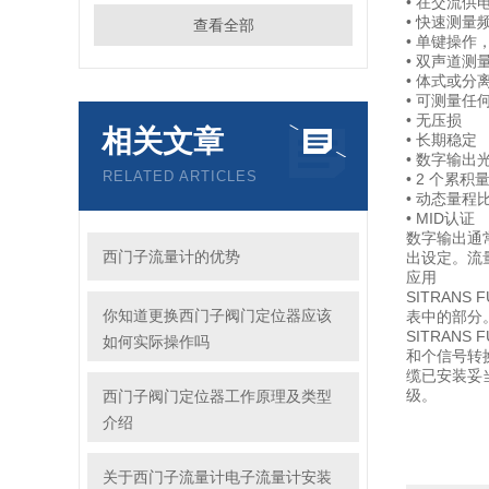
• 在交流
• 快速测量频率
查看全部
• 单键操作
• 双声道测
• 体式或分
• 可测量
• 无压损
相关文章
• 长期稳定
• 数字输
RELATED ARTICLES
• 2 个累
• 动态量程比
• MID认证
数字输出通
西门子流量计的优势
出设定。流
应用
SITRANS 
你知道更换西门子阀门定位器应该
表中的部分。
SITRAN
如何实际操作吗
和个信号转换
缆已安装妥当
级。
西门子阀门定位器工作原理及类型
介绍
关于西门子流量计电子流量计安装