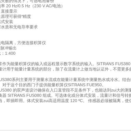
供电失败的情况下，可选电池备份
 20 Hz/0.5 Hz（230 V AC/电池）
，直接显示
量原理可获得*精度
离式安装
任何水质和无电导率要求
出光电隔离，方便连接积算仪
积量脉冲输出
：1:400
常作为能量积算仪的输入或远程显示数字系统的输入。SITRANS FUS3
量计用于能量计量系统的部分，除了在流量计上做当地认证外，不需更多
FUS380系列
主要用于测量水流或在能量计量系统中测量热水或冷水。结合能量积
对于这个目的西门子提供能量积算仪SITRANS FUE950。
S FUS380 的双声道设计确保在入口直管段不足条件下，也能达到zui大
器 SITRANS FUS080 组成。可选体化或分体式安装，流量计和信
，即插即用。体式安装zui高适用温度 120 ºC。 传感器必须被隔离，使信号